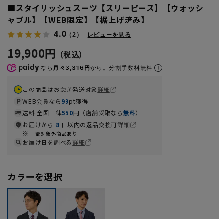
■スタイリッシュスーツ【スリーピース】【ウォッシ
ャブル】【WEB限定】【裾上げ済み】
4.0
（2）
レビューを見る
19,900円
なら
月々3,316円
から。分割手数料無料
この商品はお急ぎ発送対象
詳細
WEB会員なら
99
pt獲得
送料 全国一律
550
円（店舗受取なら
無料
）
お届けから
8
日以内の返品交換可
詳細
一部対象外商品あり
お届け日を調べる
詳細
カラーを選択