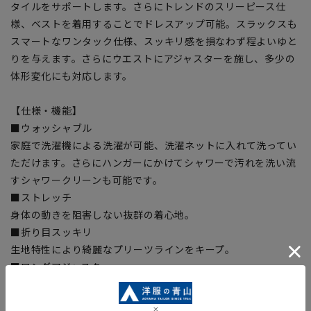
タイルをサポートします。さらにトレンドのスリーピース仕
様、ベストを着用することでドレスアップ可能。スラックスも
スマートなワンタック仕様、スッキリ感を損なわず程よいゆと
りを与えます。さらにウエストにアジャスターを施し、多少の
体形変化にも対応します。
【仕様・機能】
■ウォッシャブル
家庭で洗濯機による洗濯が可能、洗濯ネットに入れて洗ってい
ただけます。さらにハンガーにかけてシャワーで汚れを洗い流
すシャワークリーンも可能です。
■ストレッチ
身体の動きを阻害しない抜群の着心地。
■折り目スッキリ
生地特性により綺麗なプリーツラインをキープ。
■ロングアジャスター
ウエストサイズの実寸からプラス約4cm、マイナス約4cmスラ
イドするアジャスターを採用、ウエストが楽に広がり窮屈感を