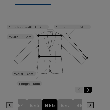
Shoulder width
48.4cm
Sleeve length
61cm
Width
58.5cm
Waist
54cm
Length
75cm
BE3
BE4
BE5
BE6
BE7
BE8
BE9