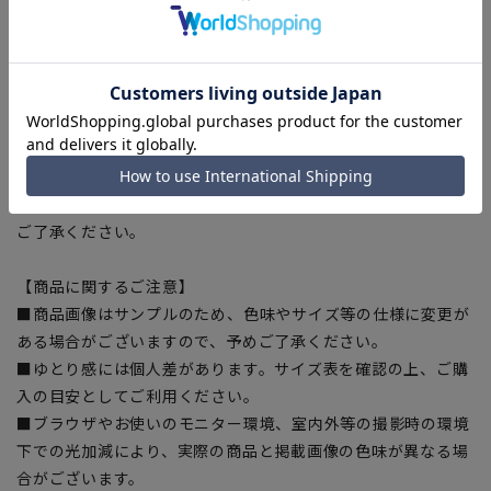
解消。
【シルエット】《やや細め(スッキリ)》(当社比)
【お直しについて】
こちらの商品のスラックスは裾上げ済みです。裾直しをする場
合は店舗にて承ります。補正料金については店舗へお問い合わ
せください。商品の股下以上の長さの調節は出来ません、予め
ご了承ください。
【商品に関するご注意】
■商品画像はサンプルのため、色味やサイズ等の仕様に変更が
ある場合がございますので、予めご了承ください。
■ゆとり感には個人差があります。サイズ表を確認の上、ご購
入の目安としてご利用ください。
■ブラウザやお使いのモニター環境、室内外等の撮影時の環境
下での光加減により、実際の商品と掲載画像の色味が異なる場
合がございます。