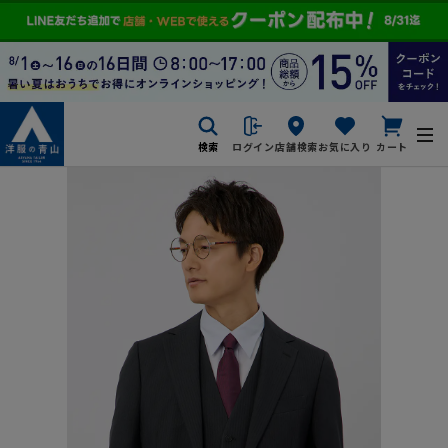
検索
ログイン
店舗検索
お気に入り
カート