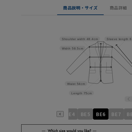
商品説明・サイズ
商品詳細
Shoulder width
48.4cm
Sleeve length
6
Width
58.5cm
Waist
54cm
Length
75cm
AB9
BE1
BE2
BE3
BE4
BE5
BE6
BE7
B