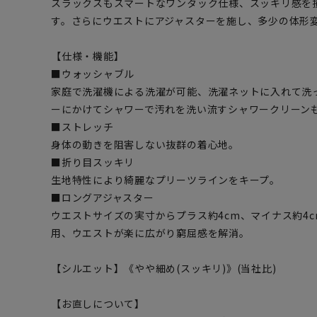
スラックスもスマートなワンタック仕様、スッキリ感を
す。さらにウエストにアジャスターを施し、多少の体形
【仕様・機能】
■ウォッシャブル
家庭で洗濯機による洗濯が可能、洗濯ネットに入れて洗
ーにかけてシャワーで汚れを洗い流すシャワークリーン
■ストレッチ
身体の動きを阻害しない抜群の着心地。
■折り目スッキリ
生地特性により綺麗なプリーツラインをキープ。
■ロングアジャスター
ウエストサイズの実寸からプラス約4cm、マイナス約4
用、ウエストが楽に広がり窮屈感を解消。
【シルエット】《やや細め(スッキリ)》(当社比)
【お直しについて】