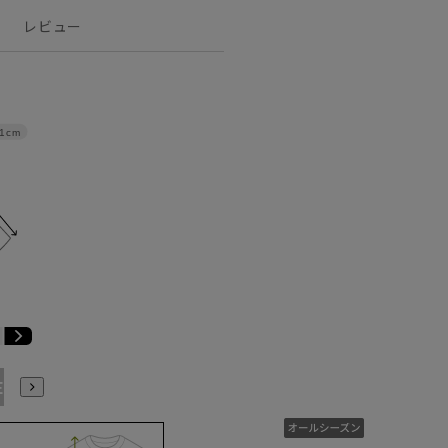
レビュー
1cm
E8
BE9
BE10
YA1
YA2
YA4
YA5
YA6
YA7