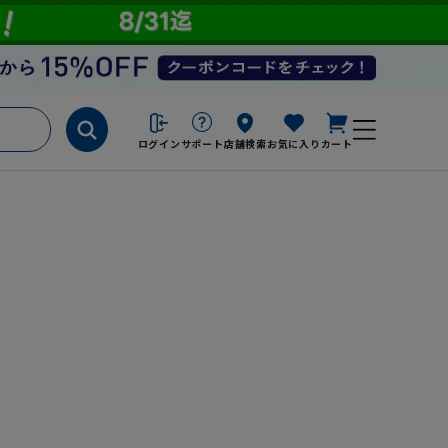
ログイン
サポート
店舗検索
お気に入り
カート