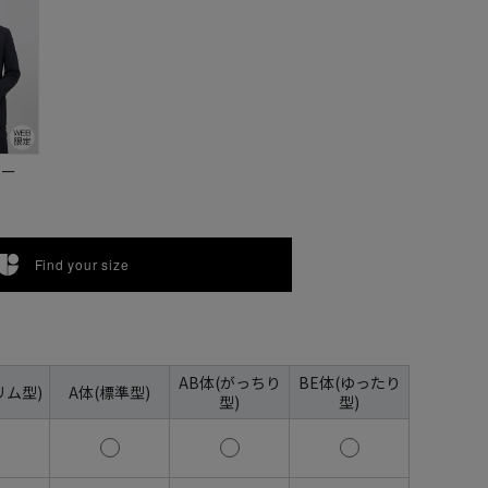
ビー
Find your size
AB体(がっちり
BE体(ゆったり
リム型)
A体(標準型)
型)
型)