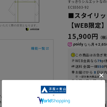
すっきりシルエットなの
ECS5503-92
■スタイリッ
【WEB限定
いただく際の目安となります。
15,900円
なら
月々2,65
機能一覧
この商品はお急ぎ発
WEB会員なら
79
pt
送料 全国一律
550
お届けから
8
日以内
一部対象外商品あり
お届け日を調べる
詳
ツ。
カラー
ネススタイルをサポートします。