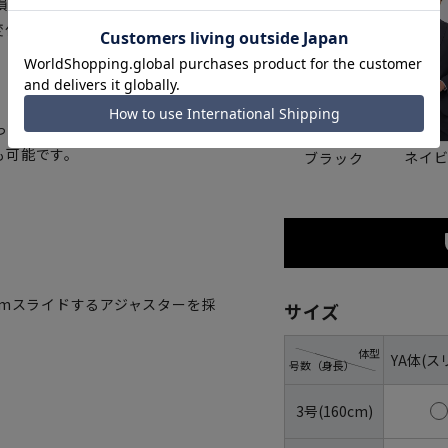
損なわず程よいゆとりを与えま
変化にも対応します。
っていただけます。さらにハンガ
も可能です。
ネイ
ブラック
cmスライドするアジャスターを採
サイズ
体型
YA体(ス
号数（身長）
3号(160cm)