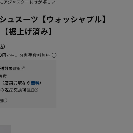
にアジャスター付きが嬉しい
シュスーツ【ウォッシャブル】
】【裾上げ済み】
0円
から。分割手数料無料
送対象
詳細
獲得
円（店舗受取なら
無料
）
の返品交換可
詳細
細