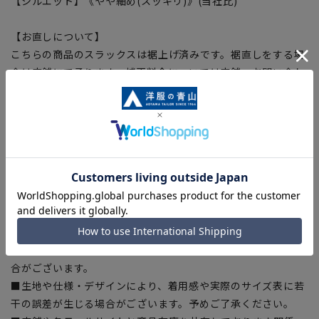
【シルエット】《やや細め(スッキリ)》(当社比)
【お直しについて】
こちらの商品のスラックスは裾上げ済みです。裾直しをする場
合は店舗にて承ります。補正料金については店舗へお問い合わ
せください。商品の股下以上の長さの調節は出来ません、予め
ご了承ください。
【商品に関するご注意】
■商品画像はサンプルのため、色味やサイズ等の仕様に変更が
ある場合がございますので、予めご了承ください。
■ゆとり感には個人差があります。サイズ表を確認の上、ご購
入の目安としてご利用ください。
■ブラウザやお使いのモニター環境、室内外等の撮影時の環境
下での光加減により、実際の商品と掲載画像の色味が異なる場
合がございます。
■生地や仕様・デザインにより、着用感や実際のサイズ表に若
干の誤差が生じる場合がございます。予めご了承ください。