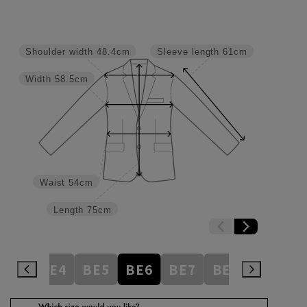
Shoulder width
48.4cm
Sleeve length
61cm
Width
58.5cm
Waist
54cm
Length
75cm
BE3
BE4
BE5
BE6
BE7
BE8
BE9