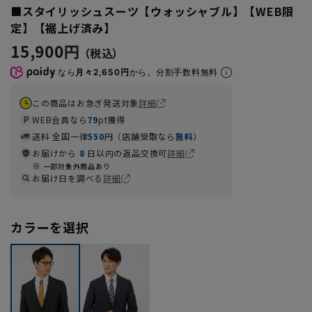
■スタイリッシュスーツ【ウォッシャブル】【WEB限
定】【裾上げ済み】
15,900円
なら
月々2,650円
から。分割手数料無料
この商品はお急ぎ発送対象
詳細
WEB会員なら
79
pt獲得
送料 全国一律
550
円（店舗受取なら
無料
）
お届けから
8
日以内の返品交換可
詳細
一部対象外商品あり
お届け日を調べる
詳細
カラーを選択