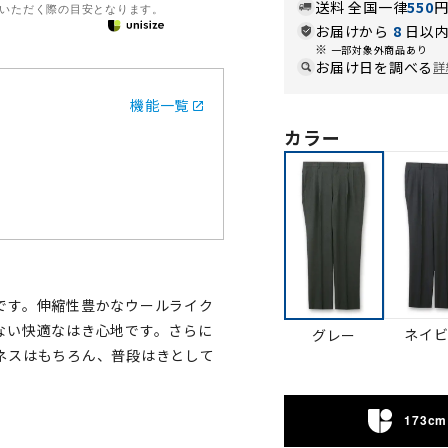
送料 全国一律
550
いただく際の目安となります。
お届けから
8
日以内
一部対象外商品あり
お届け日を調べる
詳
機能一覧
カラー
です。伸縮性豊かなウールライク
ない快適なはき心地です。さらに
ネイ
グレー
ネスはもちろん、普段はきとして
173cm 