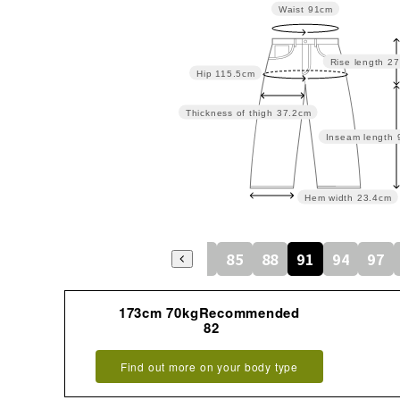
Waist
91cm
Rise length
27
Hip
115.5cm
Thickness of thigh
37.2cm
Inseam length
Hem width
23.4cm
73
76
79
82
85
88
91
94
97
173cm 70kgRecommended
82
Find out more on your body type