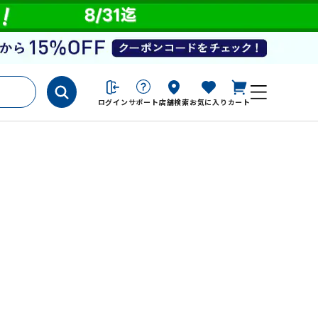
ログイン
サポート
店舗検索
お気に入り
カート