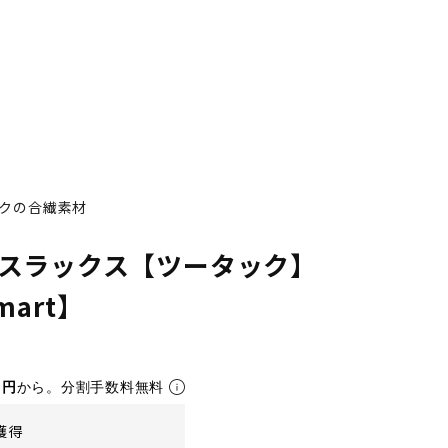
クの合繊素材
スラックス【ツータック】
Smart】
1円
から。分割手数料無料
獲得