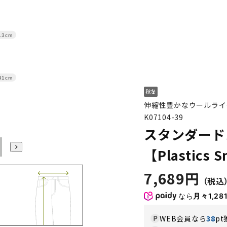
.3cm
91cm
伸縮性豊かなウールライ
K07104-39
スタンダード
100
105
110
115
120
【Plastics 
7,689円
なら
月々1,28
WEB会員なら
38
pt