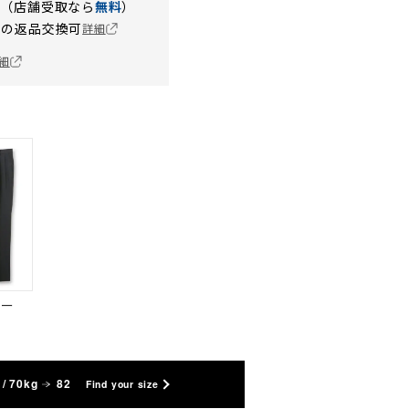
円（店舗受取なら
無料
）
の返品交換可
詳細
細
ビー
/ 70kg
82
Find your size