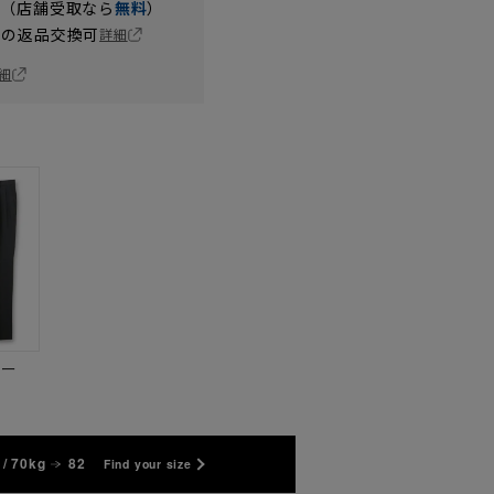
円（店舗受取なら
無料
）
の返品交換可
詳細
細
ビー
/ 70kg
82
Find your size