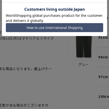
。
88cm
マートに賛同しています。当製品
91cm
OBLUE(R)はマテリアルリサイク
94cm
グレー
要な商品となります。裾上げテー
97cm
100c
変更がある場合がございますの