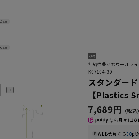
.3cm
91cm
伸縮性豊かなウールライ
K07104-39
スタンダード
100
105
110
115
120
【Plastics 
7,689円
なら
月々1,28
WEB会員なら
38
pt