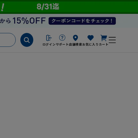
ログイン
サポート
店舗検索
お気に入り
カート