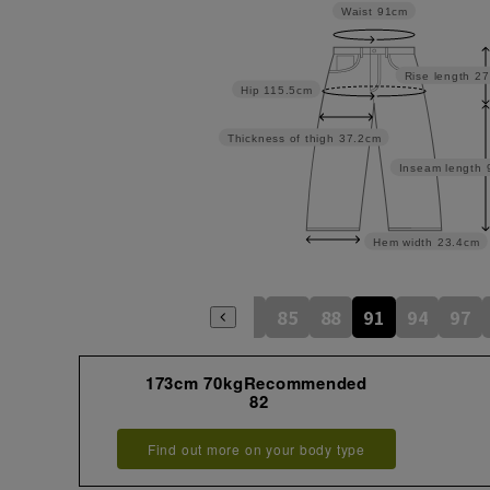
Waist
91cm
Rise length
27
Hip
115.5cm
Thickness of thigh
37.2cm
Inseam length
Hem width
23.4cm
73
76
79
82
85
88
91
94
97
173cm 70kgRecommended
82
Find out more on your body type