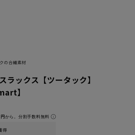
クの合繊素材
スラックス【ツータック】
Smart】
1円
から。分割手数料無料
獲得