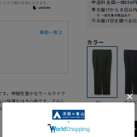
送料 全国一律
550
いただく際の目安となります。
お届けから
8
日以内
一部対象外商品あり
お届け日を調べる
詳
機能一覧
カラー
です。伸縮性豊かなウールライク
ない快適なはき心地です。さらに
ネイ
グレー
ネスはもちろん、普段はきとして
173cm 