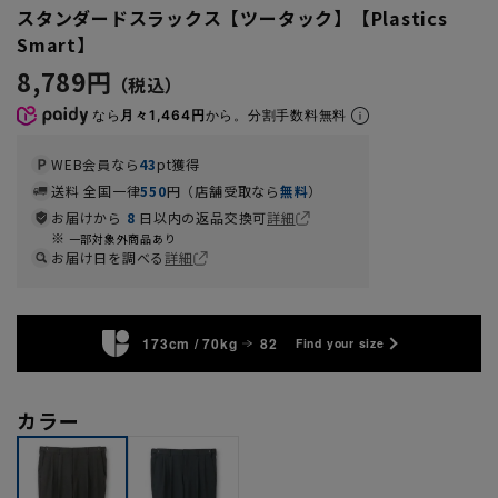
スタンダードスラックス【ツータック】【Plastics
Smart】
8,789円
なら
月々1,464円
から。分割手数料無料
WEB会員なら
43
pt獲得
送料 全国一律
550
円（店舗受取なら
無料
）
お届けから
8
日以内の返品交換可
詳細
一部対象外商品あり
お届け日を調べる
詳細
173cm / 70kg
82
Find your size
カラー