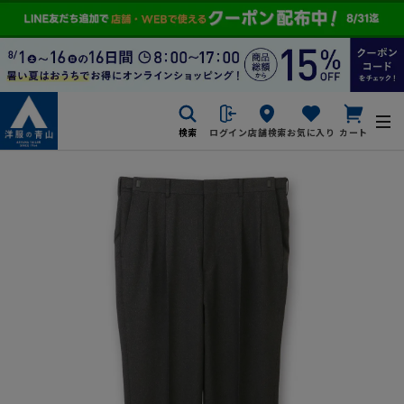
検索
ログイン
店舗検索
お気に入り
カート