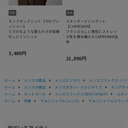
モックネックニット【ゼロプレ
スタンダードジャケット
ッシャー】
【CARREMAN】
とろけるような柔らかさの型崩
フランスらしい感性とストレッ
れしにくいニット
チ性を兼ね備えたCARREMAN生
地
5,489円
21,890円
ホーム
メンズの商品
メンズビジネス
メンズスラックス パン
ホーム
メンズの商品
メンズ大きい・小さいサイズ
キングサイ
ホーム
セットセール
メンズスラックス2BUY10%OFF
スタン
ホーム
特集
ウォッシャブル(メンズ)
ウォッシャブルスラック