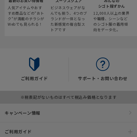
最新のお買い得情報
スーツスクエア
みんなの
シゴト服ずかん
人気アイテムやおす
ビジネスウェアがな
すめ商品などの“おト
んでも揃う、4つのブ
12,000人以上の業界
ク“が満載のチラシが
ランドが一体となっ
や職種、シーンなど
Webでも見られる！
た新感覚の複合型ス
のシゴト服の着用傾
トアです
向をデータ化。
ご利用ガイド
サポート・お問い合わせ
※税表記がないものはすべて税込み価格となります
キャンペーン情報
ご利用ガイド