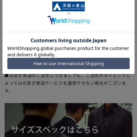
■サイズスペックは仕上がりサイズを記載しております。一
部、商品現物におすすめサイズ(ヌードサイズ)を記載している
商品もございます。
■ブラウザやお使いのモニター環境、また撮影時の室内外の光
加減により、実際の商品と掲載画像の色味が異なる場合がござ
います。
■店舗や各モールサイトと商品在庫を共有しております関係
上、ご注文いただいたタイミングにより欠品が発生し、ご注文
を完了できない場合がございます。予めご了承ください。
■お急ぎ発送のご注文につきましても、ご注文のタイミングに
よってはお急ぎ発送サービスを選択できない場合がございま
す。