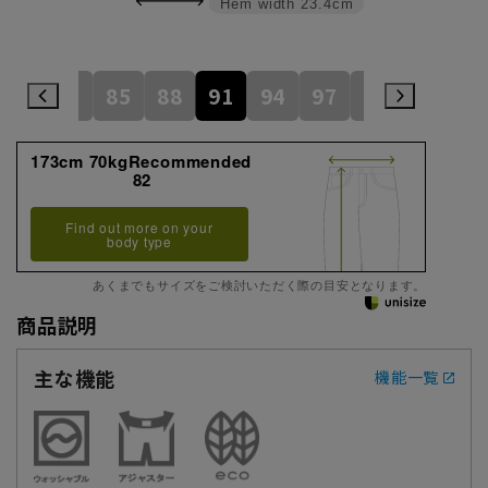
Hem width
23.4cm
79
82
85
88
91
94
97
100
105
173cm 70kgRecommended
82
Find out more on your
body type
あくまでもサイズをご検討いただく際の目安となります。
商品説明
主な機能
機能一覧