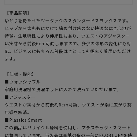
【商品説明】
ゆとりを持たせたツータックのスタンダードスラックスです。
ヒップから太ももにかけて締め付け感のない快適なはき心地が
特徴。生地特性により伸縮性もあり、ウエストのアジャスター
は実寸から前後6cm可動しますので、多少の体形の変化にも対
応。ビジネスはもちろん普段はきとしても幅広く着用いただけ
ます。
【仕様・機能】
■ウォッシャブル
家庭用洗濯機で洗濯ネットに入れて洗っていただけます。
■アジャスター
ウエストが実寸から前後約6cm可動、ウエストが楽に広がり窮
屈感を解消。
■Plastics Smart
この商品はリサイクル原料を使用し、プラスチック・スマート
に賛同しています。当製品は裏地の糸の一部にECOBLUE®を使