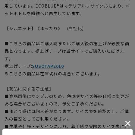
用しています。ECOBLUE®はマテリアルリサイクルにより、ペ
ットボトルを繊維へと再生しています。
【シルエット】《ゆったり》 (当社比)
■こちらの商品はご購入時またはご購入後の裾上げが必要な商
品となります。裾上げテープは当サイトでご購入いただけま
す。
裾上げテープ:
SUSOTAPE010
※こちらの商品は在庫切れの場合がございます。
【商品に関するご注意】
■商品画像はサンプルのため、色味やサイズ等の仕様に変更が
ある場合がございますので、予めご了承ください。
■ゆとり感には個人差があります。サイズ表を確認の上、ご購
入の目安としてご利用ください。
■生地や仕様・デザインにより、着用感や実際のサイズ表に若
干の誤差が生じる場合がございます。予めご了承ください。