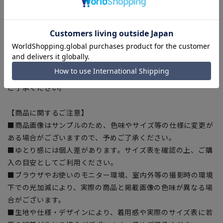
【シルエット】《やや細め(スッキリ)》(当社比)
【お直しについて】
こちらの商品のスラックスは裾上げ済みです。裾直しをする場
合は店舗にて承ります。補正料金については店舗へお問い合わ
せください。商品の股下以上の長さの調節は出来ません、予め
ご了承ください。
【商品に関するご注意】
■商品画像はサンプルのため、色味やサイズ等の仕様に変更が
ある場合がございますので、予めご了承ください。
■ゆとり感には個人差があります。サイズ表を確認の上、ご購
入の目安としてご利用ください。
■ブラウザやお使いのモニター環境、室内外等の撮影時の環境
下での光加減により、実際の商品と掲載画像の色味が異なる場
合がございます。
■生地や仕様・デザインにより、着用感や実際のサイズ表に若