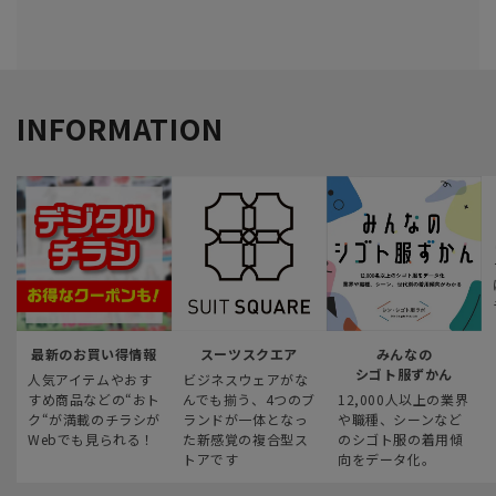
INFORMATION
最新のお買い得情報
スーツスクエア
みんなの
シゴト服ずかん
人気アイテムやおす
ビジネスウェアがな
すめ商品などの“おト
んでも揃う、4つのブ
12,000人以上の業界
ク“が満載のチラシが
ランドが一体となっ
や職種、シーンなど
Webでも見られる！
た新感覚の複合型ス
のシゴト服の着用傾
トアです
向をデータ化。