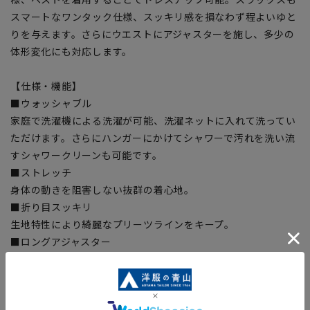
スマートなワンタック仕様、スッキリ感を損なわず程よいゆと
りを与えます。さらにウエストにアジャスターを施し、多少の
体形変化にも対応します。
【仕様・機能】
■ウォッシャブル
家庭で洗濯機による洗濯が可能、洗濯ネットに入れて洗ってい
ただけます。さらにハンガーにかけてシャワーで汚れを洗い流
すシャワークリーンも可能です。
■ストレッチ
身体の動きを阻害しない抜群の着心地。
■折り目スッキリ
生地特性により綺麗なプリーツラインをキープ。
■ロングアジャスター
ウエストサイズの実寸からプラス約4cm、マイナス約4cmスラ
イドするアジャスターを採用、ウエストが楽に広がり窮屈感を
解消。