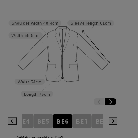
Shoulder width
48.4cm
Sleeve length
61cm
Width
58.5cm
Waist
54cm
Length
75cm
BE3
BE4
BE5
BE6
BE7
BE8
BE9