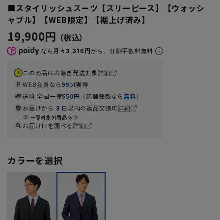
■スタイリッシュスーツ【スリーピース】【ウォッシ
ャブル】【WEB限定】【裾上げ済み】
19,900円
なら
月々3,316円
から。分割手数料無料
この商品はお急ぎ発送対象
詳細
WEB会員なら
99
pt獲得
送料 全国一律
550
円（店舗受取なら
無料
）
お届けから
8
日以内の返品交換可
詳細
一部対象外商品あり
お届け日を調べる
詳細
カラーを選択