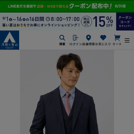
検索
ログイン
店舗検索
お気に入り
カート