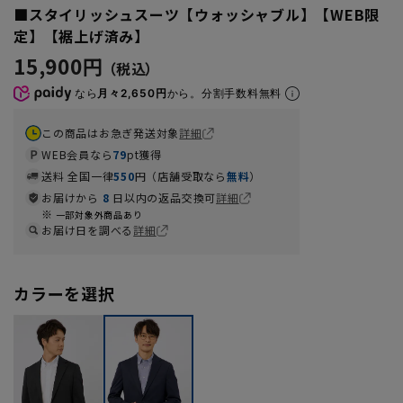
■スタイリッシュスーツ【ウォッシャブル】【WEB限
定】【裾上げ済み】
15,900円
なら
月々2,650円
から。分割手数料無料
この商品はお急ぎ発送対象
詳細
WEB会員なら
79
pt獲得
送料 全国一律
550
円（店舗受取なら
無料
）
お届けから
8
日以内の返品交換可
詳細
一部対象外商品あり
お届け日を調べる
詳細
カラーを選択