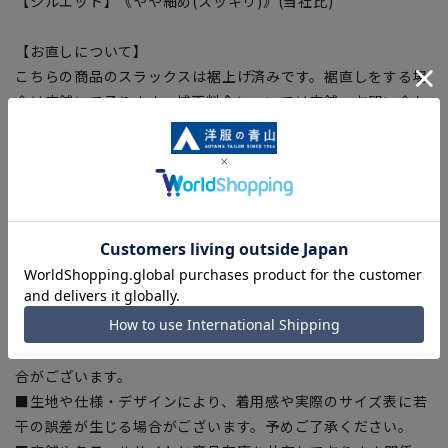
【シルエット】《やや細め(スッキリ)》(当社比)
【お直しについて】
こちらの商品のスラックスは裾上げ済みです。裾直しをする場
合は店舗にて承ります。補正料金については店舗へお問い合わ
せください。商品の股下以上の長さの調節は出来ません、予め
ご了承ください。
【商品に関するご注意】
■商品画像はサンプルのため、色味やサイズ等の仕様に変更が
ある場合がございますので、予めご了承ください。
■ゆとり感には個人差があります。サイズ表を確認の上、ご購
入の目安としてご利用ください。
■ブラウザやお使いのモニター環境、室内外等の撮影時の環境
下での光加減により、実際の商品と掲載画像の色味が異なる場
合がございます。
■生地や仕様・デザインにより、着用感や実際のサイズ表に若
干の誤差が生じる場合がございます。予めご了承ください。