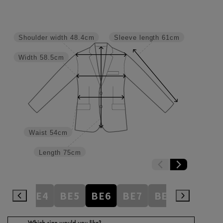
Shoulder width
48.4cm
Sleeve length
61cm
Width
58.5cm
Waist
54cm
Length
75cm
BE3
BE4
BE5
BE6
BE7
BE8
BE9