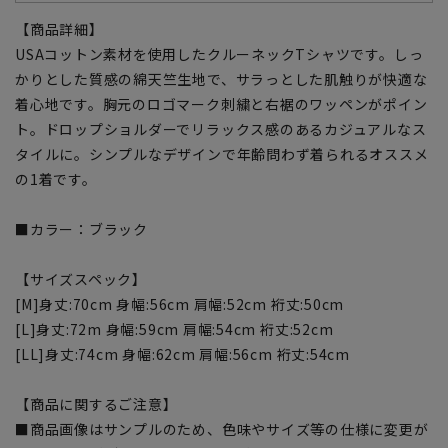
【商品詳細】
USAコットン素材を使用したクルーネックTシャツです。しっ
かりとした質感の綿天竺生地で、サラっとした肌触りが快適な
着心地です。胸元のロゴマーク刺繍と右裾のワッペンがポイン
ト。ドロップショルダーでリラックス感のあるカジュアルなス
タイルに。シンプルなデザインで年齢問わず着られるオススメ
の1着です。
■カラー：ブラック
【サイズスペック】
[M]身丈:70cm 身幅:56cm 肩幅:52cm 裄丈:50cm
[L]身丈:72m 身幅:59cm 肩幅:54cm 裄丈:52cm
[LL]身丈:74cm 身幅:62cm 肩幅:56cm 裄丈:54cm
【商品に関するご注意】
■商品画像はサンプルのため、色味やサイズ等の仕様に変更が