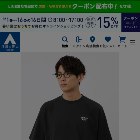
検索
ログイン
店舗検索
お気に入り
カート