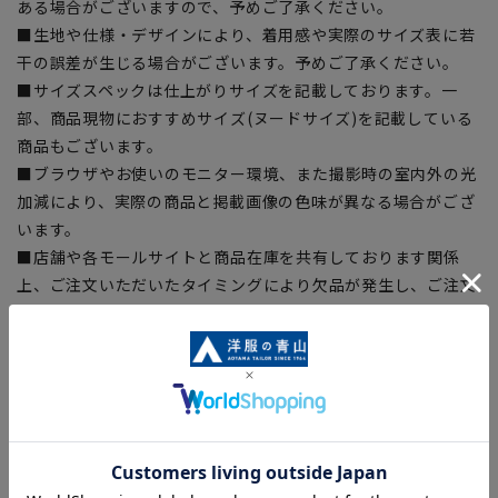
ある場合がございますので、予めご了承ください。
■生地や仕様・デザインにより、着用感や実際のサイズ表に若
干の誤差が生じる場合がございます。予めご了承ください。
■サイズスペックは仕上がりサイズを記載しております。一
部、商品現物におすすめサイズ(ヌードサイズ)を記載している
商品もございます。
■ブラウザやお使いのモニター環境、また撮影時の室内外の光
加減により、実際の商品と掲載画像の色味が異なる場合がござ
います。
■店舗や各モールサイトと商品在庫を共有しております関係
上、ご注文いただいたタイミングにより欠品が発生し、ご注文
を完了できない場合がございます。予めご了承ください。
■お急ぎ発送のご注文につきましても、ご注文のタイミングに
よってはお急ぎ発送サービスを選択できない場合がございま
す。