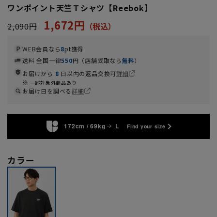
ワンポイント天竺Ｔシャツ【Reebok】
1,672円
2,090円
WEB会員なら
8
pt獲得
送料 全国一律
550
円（店舗受取なら
無料
）
お届けから
8
日以内の返品交換可
詳細
一部対象外商品あり
お届け日を調べる
詳細
172cm / 69kg
L
Find your size
カラー