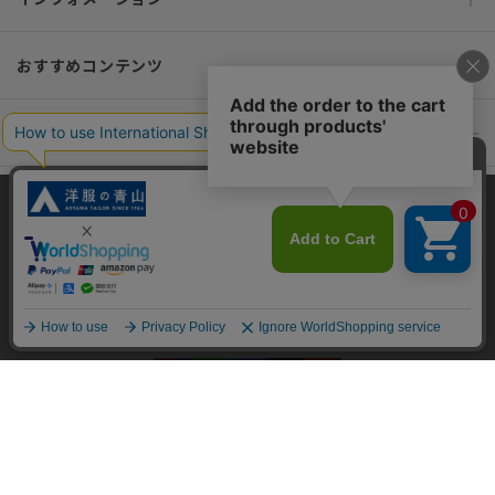
おすすめコンテンツ
ポリシー・企業情報
オーダースーツなら SHITATE
当サイトでは、快適な閲覧体験とコンテンツ改善のためにCookieを使用
しています。閲覧を続けることで、Cookieの使用に同意したものとみな
します。詳細については
プライバシーポリシー
をご確認ください。
OFFICIAL SNS
同意して閉じる