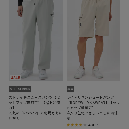
ストレッチスムースパンツ【セ
ライトリネンショートパンツ
ットアップ着用可】【裾上げ済
【BODYWILD×AWEAR】【セッ
み】
トアップ着用可】
人気の『Reebok』で冬場もあた
麻入り生地でさらっとした清涼
たかく
感
4.0
（1）