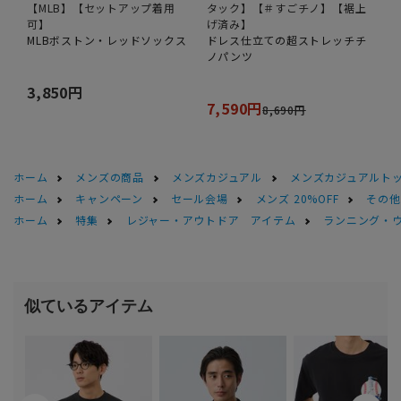
【MLB】【セットアップ着用
タック】【＃すごチノ】【裾上
可】
げ済み】
MLBボストン・レッドソックス
ドレス仕立ての超ストレッチチ
ノパンツ
3,850円
7,590円
8,690円
ホーム
メンズの商品
メンズカジュアル
メンズカジュアルト
ホーム
キャンペーン
セール会場
メンズ 20%OFF
その他S
ホーム
特集
レジャー・アウトドア アイテム
ランニング・