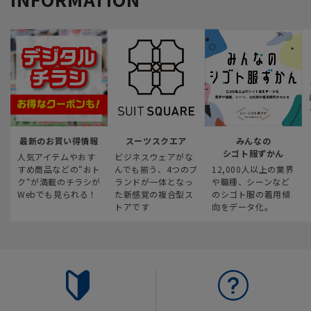
最新のお買い得情報
スーツスクエア
みんなの
シゴト服ずかん
人気アイテムやおす
ビジネスウェアがな
すめ商品などの“おト
んでも揃う、4つのブ
12,000人以上の業界
ク“が満載のチラシが
ランドが一体となっ
や職種、シーンなど
Webでも見られる！
た新感覚の複合型ス
のシゴト服の着用傾
トアです
向をデータ化。