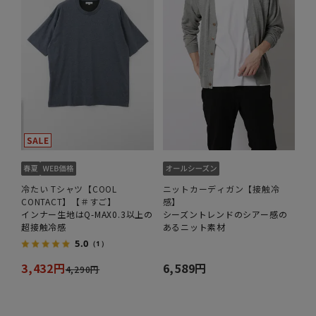
冷たい Tシャツ【COOL
ニットカーディガン【接触冷
CONTACT】【＃すご】
感】
インナー生地はQ-MAX0.3以上の
シーズントレンドのシアー感の
超接触冷感
あるニット素材
5.0
（1）
3,432円
6,589円
4,290円