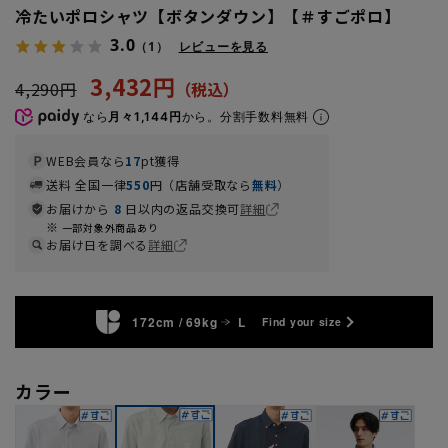
冷たいポロシャツ【ボタンダウン】【＃すごポロ】
3.0
（1）
レビューを見る
3,432円
4,290円
なら
月々1,144円
から。分割手数料無料
WEB会員なら
17
pt獲得
送料 全国一律
550
円（店舗受取なら
無料
）
お届けから
8
日以内の返品交換可
詳細
一部対象外商品あり
お届け日を調べる
詳細
172cm / 69kg
L
Find your size
カラー