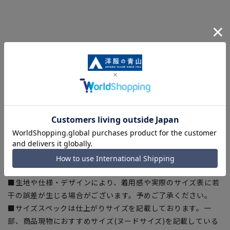
【サイズスペック】
[S]身丈:64cm 身幅:48cm 肩幅:43cm 裄丈:42.5cm
[M]身丈:67cm 身幅:51cm 肩幅:46cm 裄丈:45cm
[L]身丈:70cm 身幅:54cm 肩幅:49cm 裄丈:47.5cm
[LL]身丈:73cm 身幅:57cm 肩幅:52cm 裄丈:50cm
[3L]身丈:76cm 身幅:60cm 肩幅:55cm 裄丈:52.5cm
【商品に関するご注意】
■商品画像はサンプルのため、色味やサイズ等の仕様に変更が
ある場合がございますので、予めご了承ください。
■生地や仕様・デザインにより、着用感や実際のサイズ表に若
干の誤差が生じる場合がございます。予めご了承ください。
■サイズスペックは仕上がりサイズを記載しております。一
部、商品現物におすすめサイズ(ヌードサイズ)を記載している