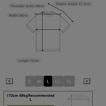
Sleeve length
47.5cm
Shoulder width
49cm
Width
54cm
Length
70cm
S
M
L
LL
3L
172cm 69kgRecommended
L