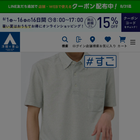
検索
ログイン
店舗検索
お気に入り
カート