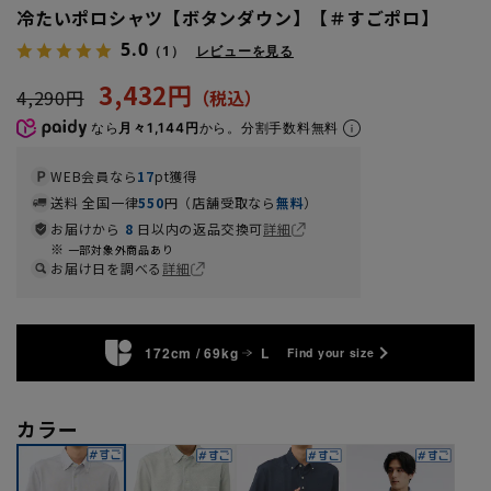
冷たいポロシャツ【ボタンダウン】【＃すごポロ】
5.0
（1）
レビューを見る
3,432円
4,290円
なら
月々1,144円
から。分割手数料無料
WEB会員なら
17
pt獲得
送料 全国一律
550
円（店舗受取なら
無料
）
お届けから
8
日以内の返品交換可
詳細
一部対象外商品あり
お届け日を調べる
詳細
172cm / 69kg
L
Find your size
カラー