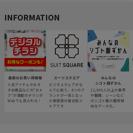
INFORMATION
最新のお買い得情報
スーツスクエア
みんなの
シゴト服ずかん
人気アイテムやおす
ビジネスウェアがな
すめ商品などの“おト
んでも揃う、4つのブ
12,000人以上の業界
ク“が満載のチラシが
ランドが一体となっ
や職種、シーンなど
Webでも見られる！
た新感覚の複合型ス
のシゴト服の着用傾
トアです
向をデータ化。