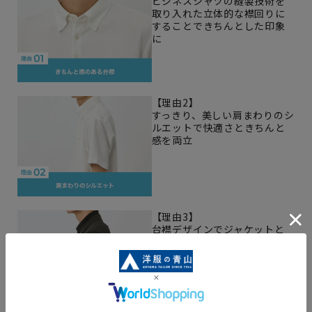
ビジネスシャツの縫製技術を
取り入れた立体的な襟回りに
することできちんとした印象
に
【理由2】
すっきり、美しい肩まわりのシ
ルエットで快適さときちんと
感を両立
【理由3】
台襟デザインでジャケットと
の相性◎ジャケット着用時を
想定したもたつかないサイズ
感