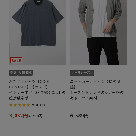
冷たい Tシャツ【COOL
ニットカーディガン【接触冷
CONTACT】【＃すご】
感】
インナー生地はQ-MAX0.3以上の
シーズントレンドのシアー感の
超接触冷感
あるニット素材
5.0
（1）
3,432円
6,589円
4,290円