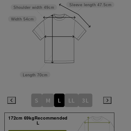
Sleeve length
47.5cm
Shoulder width
49cm
Width
54cm
Length
70cm
S
M
L
LL
3L
172cm 69kgRecommended
L