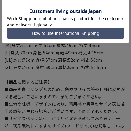
【サイズスペック】
[S]身丈:64cm 身幅:48cm 肩幅:43cm 裄丈:42.5cm
[M]身丈:67cm 身幅:51cm 肩幅:46cm 裄丈:45cm
[L]身丈:70cm 身幅:54cm 肩幅:49cm 裄丈:47.5cm
[LL]身丈:73cm 身幅:57cm 肩幅:52cm 裄丈:50cm
[3L]身丈:76cm 身幅:60cm 肩幅:55cm 裄丈:52.5cm
【商品に関するご注意】
■商品画像はサンプルのため、色味やサイズ等の仕様に変更が
ある場合がございますので、予めご了承ください。
■生地や仕様・デザインにより、着用感や実際のサイズ表に若
干の誤差が生じる場合がございます。予めご了承ください。
■サイズスペックは仕上がりサイズを記載しております。一
部、商品現物におすすめサイズ(ヌードサイズ)を記載している