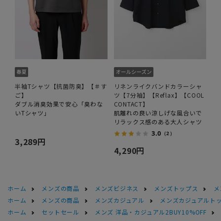
半袖Tシャツ【抗菌防臭】【＃す
リネンライクバンドカラーシャ
ご】
ツ【7分袖】【Reflax】【COOL
ダブル消臭効果で安心「臭わな
CONTACT】
いTシャツ」
肌離れの良い涼しげな風合いで
リラックス感のある大人シャツ
3.0
（2）
3,289円
4,290円
ホーム
メンズの商品
メンズビジネス
メンズトップス
メ
ホーム
メンズの商品
メンズカジュアル
メンズカジュアルト
ホーム
セットセール
メンズ 洋品・カジュアル2BUY10%OFF