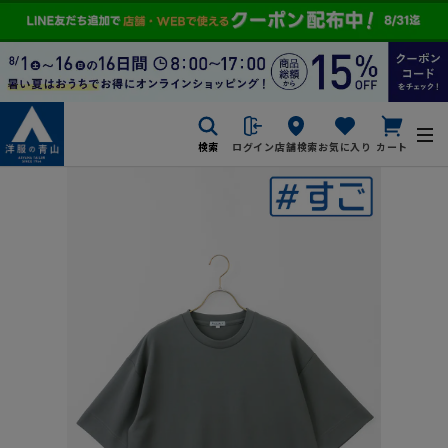
検索
ログイン
店舗検索
お気に入り
カート