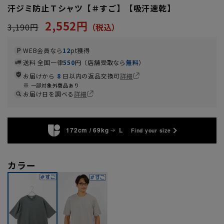
汗ジミ防止Ｔシャツ【＃すご】【吸汗速乾】
2,552円
3,190円
WEB会員なら
12
pt獲得
送料 全国一律
550
円（店舗受取なら
無料
）
お届けから
8
日以内の返品交換可
詳細
一部対象外商品あり
お届け日を調べる
詳細
172cm / 69kg
L
Find your size
カラー