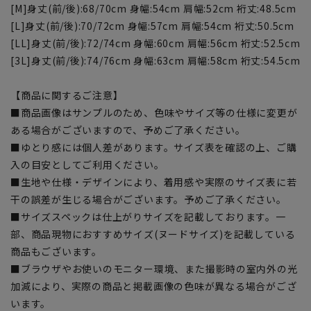
[M]身丈(前/後):68/70cm 身幅:54cm 肩幅:52cm 裄丈:48.5cm
[L]身丈(前/後):70/72cm 身幅:57cm 肩幅:54cm 裄丈:50.5cm
[LL]身丈(前/後):72/74cm 身幅:60cm 肩幅:56cm 裄丈:52.5cm
[3L]身丈(前/後):74/76cm 身幅:63cm 肩幅:58cm 裄丈:54.5cm
【商品に関するご注意】
■商品画像はサンプルのため、色味やサイズ等の仕様に変更が
ある場合がございますので、予めご了承ください。
■ゆとり感には個人差があります。サイズ表を確認の上、ご購
入の目安としてご利用ください。
■生地や仕様・デザインにより、着用感や実際のサイズ表に若
干の誤差が生じる場合がございます。予めご了承ください。
■サイズスペックは仕上がりサイズを記載しております。一
部、商品現物におすすめサイズ(ヌードサイズ)を記載している
商品もございます。
■ブラウザやお使いのモニター環境、また撮影時の室内外の光
加減により、実際の商品と掲載画像の色味が異なる場合がござ
います。