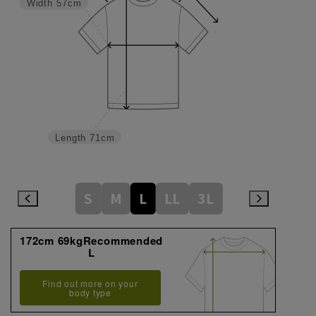
Width
57cm
Length
71cm
S
M
L
LL
3L
172cm 69kgRecommended
L
Find out more on your
body type