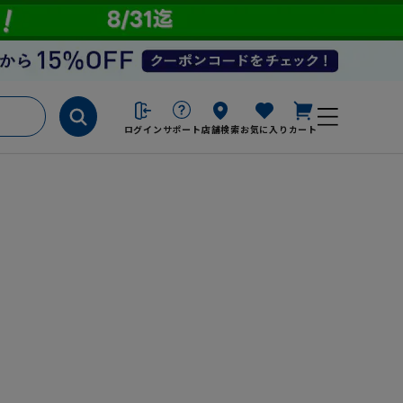
ログイン
サポート
店舗検索
お気に入り
カート