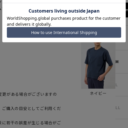
ットも便利で、オンにもオフにも
ムです。
172cm
S
M
L
ネイビー
変更がある場合がございますの
LL
、ご購入の目安としてご利用くだ
表に若干の誤差が生じる場合がご