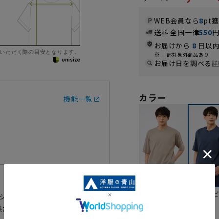
WEB会員なら
8
pt
送料 全国一律
550
お届けから
8
日以内
いただく際の目安となります。
一部対象外商品あり
お届け日を調べる
詳
カラー
機能一覧
モカ
ネイ
Tシャツです。
(Q-max値0.313)付きで、暑