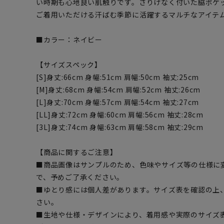
い時期も心地良い肌触りです。さりげなく付いた脇ポケ
ご着用いただける汗ばむ季節に活躍するマルチなアイテ
■カラー：ネイビー
【サイズスペック】
[S]身丈:66cm 身幅:51cm 肩幅:50cm 袖丈:25cm
[M]身丈:68cm 身幅:54cm 肩幅:52cm 袖丈:26cm
[L]身丈:70cm 身幅:57cm 肩幅:54cm 袖丈:27cm
[LL]身丈:72cm 身幅:60cm 肩幅:56cm 袖丈:28cm
[3L]身丈:74cm 身幅:63cm 肩幅:58cm 袖丈:29cm
【商品に関するご注意】
■商品画像はサンプルのため、色味やサイズ等の仕様に
で、予めご了承ください。
■ゆとり感には個人差があります。サイズ表を確認の上
さい。
■生地や仕様・デザインにより、着用感や実際のサイズ