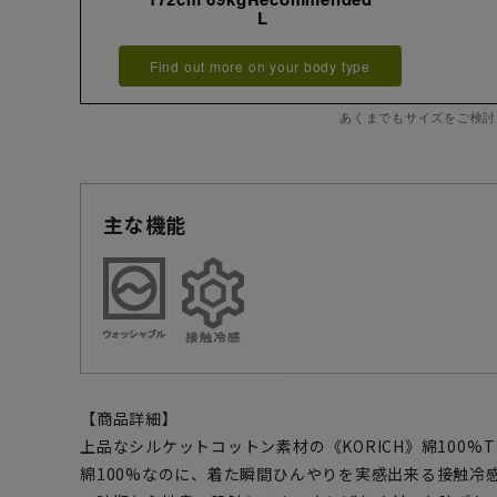
L
Find out more on your body type
あくまでもサイズをご検討
主な機能
【商品詳細】
上品なシルケットコットン素材の《KORICH》綿100%
綿100%なのに、着た瞬間ひんやりを実感出来る接触冷感加工