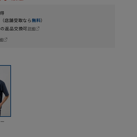
獲得
円（店舗受取なら
無料
）
の返品交換可
詳細
細
ビー