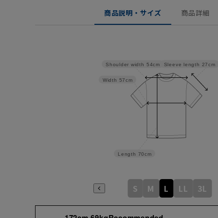
商品説明・サイズ
商品詳細
Sleeve length
27cm
Shoulder width
54cm
Width
57cm
Length
70cm
S
M
L
LL
3L
172cm 69kgRecommended