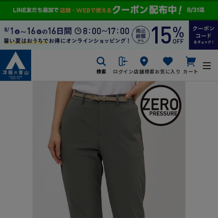
検索
ログイン
店舗検索
お気に入り
カート