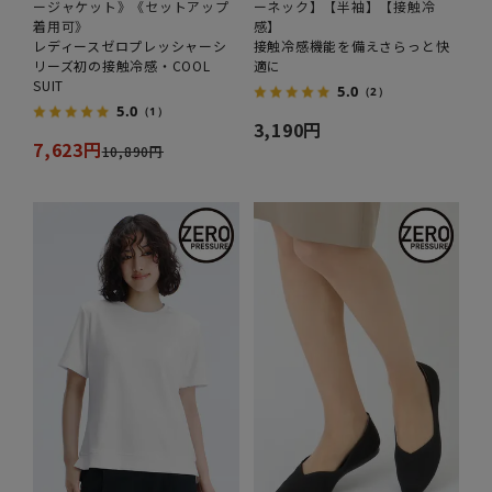
ージャケット》《セットアップ
ーネック】【半袖】【接触冷
着用可》
感】
レディースゼロプレッシャーシ
接触冷感機能を備えさらっと快
リーズ初の接触冷感・COOL
適に
SUIT
5.0
（2）
5.0
（1）
3,190円
7,623円
10,890円