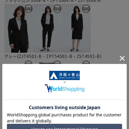
ブラック(ZJT5504-A・ZPT5504-A・ZST5504-A
グレー(ZJT4501-B・ZPT54501-B・ZST4501-B)
※上記該当商品は在庫切れの場合がございます。