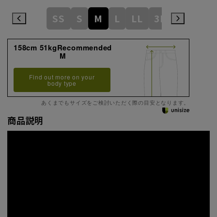
SS
S
M
L
LL
3L
158cm 51kgRecommended
M
Find out more on your
body type
あくまでもサイズをご検討いただく際の目安となります。
商品説明