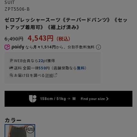
SUIT
ZPT5506-B
ゼロプレッシャースーツ《テーパードパンツ》《セッ
トアップ着用可》《裾上げ済み》
4,543円
6,490円
なら
月々1,514円
から。分割手数料無料
WEB会員なら
22
pt獲得
送料 全国一律
550
円（店舗受取なら
無料
）
お届け日を調べる
詳細
158cm / 51kg
M
Find your size
カラー