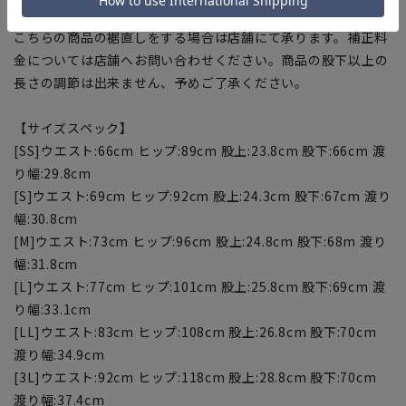
【お直しについて】
こちらの商品の裾直しをする場合は店舗にて承ります。補正料
金については店舗へお問い合わせください。商品の股下以上の
長さの調節は出来ません、予めご了承ください。
【サイズスペック】
[SS]ウエスト:66cm ヒップ:89cm 股上:23.8cm 股下:66cm 渡
り幅:29.8cm
[S]ウエスト:69cm ヒップ:92cm 股上:24.3cm 股下:67cm 渡り
幅:30.8cm
[M]ウエスト:73cm ヒップ:96cm 股上:24.8cm 股下:68m 渡り
幅:31.8cm
[L]ウエスト:77cm ヒップ:101cm 股上:25.8cm 股下:69cm 渡
り幅:33.1cm
[LL]ウエスト:83cm ヒップ:108cm 股上:26.8cm 股下:70cm
渡り幅:34.9cm
[3L]ウエスト:92cm ヒップ:118cm 股上:28.8cm 股下:70cm
渡り幅:37.4cm