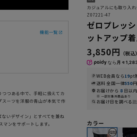
カジュアルにも取り入れ
Z07221-47
ゼロプレッシ
機能一覧
ットアップ着
3,850円
なら
月々1,28
WEB会員なら
19
pt
送料 全国一律
550
お届けから
8
日以内
りつつある中で、手軽に扱えてカ
一部対象外商品あり
プスーツを洋服の青山が本気で作
お届け日を調べる
詳
ばないデザイン」とすべてを兼ね
カラー
スマンをサポートします。