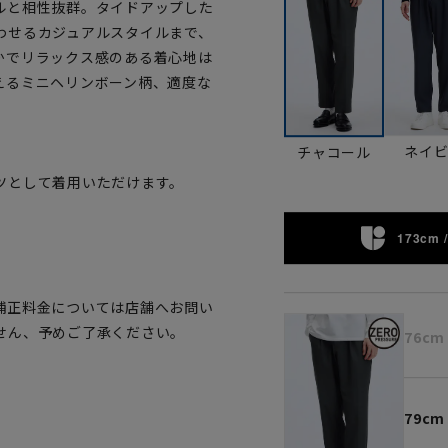
ルと相性抜群。タイドアップした
わせるカジュアルスタイルまで、
かでリラックス感のある着心地は
えるミニヘリンボーン柄、適度な
ネイ
チャコール
ツとして着用いただけます。
。
173cm /
補正料金については店舗へお問い
せん、予めご了承ください。
76cm
79cm