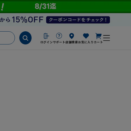
ログイン
サポート
店舗検索
お気に入り
カート