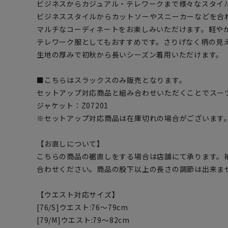
ビジネスからカジュアル・テレワークまで様々なスタイ
ビジネススタイルからカットソーやスニーカーなどを合
マルチなコーディネートをお楽しみいただけます。軽や
テレワーク服としてもおすすめです。さりげなく柄の見
生地の厚みで初秋から長いシーズン着用いただけます。
■こちらはスラックスのみ販売となります。
セットアップ対応商品と組み合わせいただくことでスー
ジャケット：Z07201
※セットアップ対応商品は在庫切れの場合がございます
【お直しについて】
こちらの商品の裾直しをする場合は店舗にて承ります。
合わせください。商品の股下以上の長さの調節は出来ま
【ウエスト対応サイズ】
[76/S]ウエスト:76～79cm
[79/M]ウエスト:79～82cm