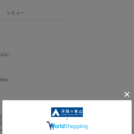
レビュー
.3cm
78cm
91/4L
94/WideM
97/WideL