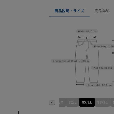
商品説明・サイズ
商品詳細
Waist
86.5cm
Rise length
26
Thickness of thigh
35.8cm
Inseam length
Hem width
18.3cm
76/S
79/M
82/L
85/LL
88/3L