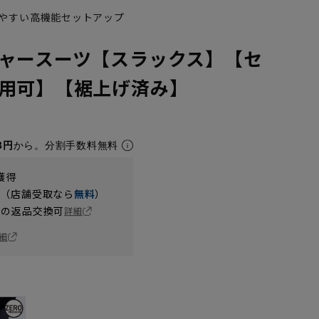
やすい高機能セットアップ
ャースーツ【スラックス】【セ
用可】【裾上げ済み】
3円
から。分割手数料無料
獲得
円（店舗受取なら
無料
）
の返品交換可
詳細
細