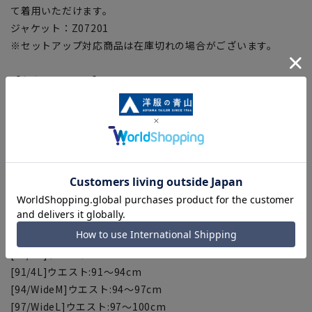
て着用いただけます。
ジャケット：Z07201
※セットアップ対応商品は在庫切れの場合がございます。
【お直しについて】
こちらの商品の裾直しをする場合は店舗にて承ります。補正料
金については店舗へお問い合わせください。商品の股下以上の
長さの調節は出来ません、予めご了承ください。
【ウエスト対応サイズ】
[76/S]ウエスト:76～79cm
[79/M]ウエスト:79～82cm
[82/L]ウエスト:82～85cm
[85/LL]ウエスト:85～88cm
[88/3L]ウエスト:88～91cm
[91/4L]ウエスト:91～94cm
[94/WideM]ウエスト:94～97cm
[97/WideL]ウエスト:97～100cm