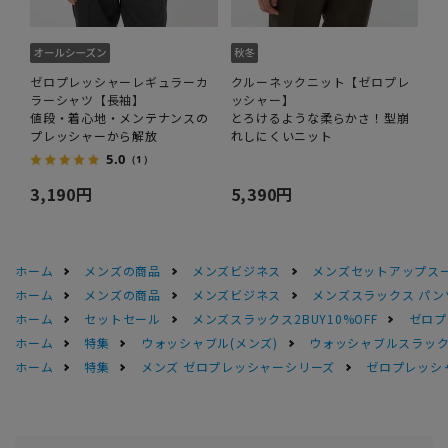
ゼロプレッシャーレギュラーカ
クルーネックニット【ゼロプレ
ラーシャツ【長袖】
ッシャー】
値段・着心地・メンテナンスの
とろけるような柔らかさ！型崩
プレッシャーから解放
れしにくいニット
5.0
（1）
3,190円
5,390円
ホーム
メンズの商品
メンズビジネス
メンズセットアップス
ホーム
メンズの商品
メンズビジネス
メンズスラックス パン
ホーム
セットセール
メンズスラックス2BUY10%OFF
ゼロプ
ホーム
特集
ウォッシャブル(メンズ)
ウォッシャブルスラック
ホーム
特集
メンズ ゼロプレッシャーシリーズ
ゼロプレッシ