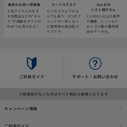
最新のお買い得情報
スーツスクエア
みんなの
シゴト服ずかん
人気アイテムやおす
ビジネスウェアがな
すめ商品などの“おト
んでも揃う、4つのブ
12,000人以上の業界
ク“が満載のチラシが
ランドが一体となっ
や職種、シーンなど
Webでも見られる！
た新感覚の複合型ス
のシゴト服の着用傾
トアです
向をデータ化。
ご利用ガイド
サポート・お問い合わせ
※税表記がないものはすべて税込み価格となります
キャンペーン情報
ご利用ガイド