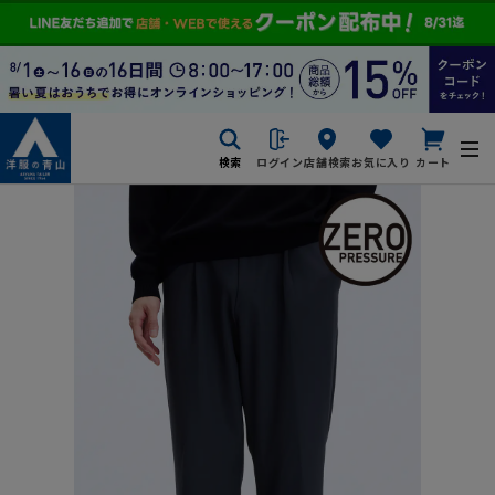
検索
ログイン
店舗検索
お気に入り
カート