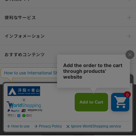
便利なサービス
インフォメーション
おすすめコンテンツ
ポリシー・企業情報
オーダースーツなら SHITATE
当サイトでは、快適な閲覧体験とコンテンツ改善のためにCookieを使用
しています。閲覧を続けることで、Cookieの使用に同意したものとみな
します。詳細については
プライバシーポリシー
をご確認ください。
OFFICIAL SNS
同意して閉じる