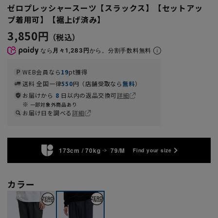
ゼロプレッシャースーツ【スラックス】【セットアッ
プ着用可】【裾上げ済み】
3,850円
なら
月々1,283円
から。分割手数料無料
WEB会員なら
19
pt獲得
送料 全国一律
550
円（店舗受取なら
無料
）
お届けから
8
日以内の返品交換可
詳細
一部対象外商品あり
お届け日を調べる
詳細
173cm / 70kg
79/M
Find your size
カラー