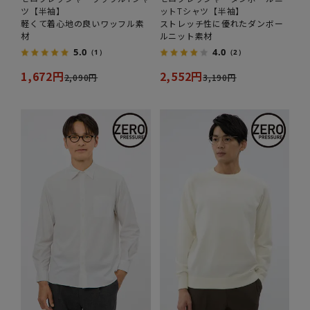
ツ【半袖】
ットTシャツ【半袖】
軽くて着心地の良いワッフル素
ストレッチ性に優れたダンボー
材
ルニット素材
5.0
4.0
（1）
（2）
1,672円
2,552円
2,090円
3,190円