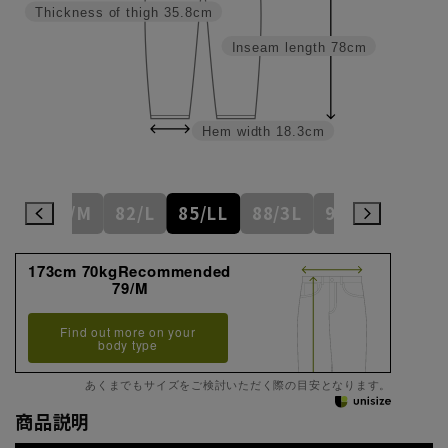
Thickness of thigh
35.8cm
Inseam length
78cm
Hem width
18.3cm
6/S
79/M
82/L
85/LL
88/3L
91/4L
94
173cm 70kgRecommended
79/M
Find out more on your
body type
あくまでもサイズをご検討いただく際の目安となります。
商品説明