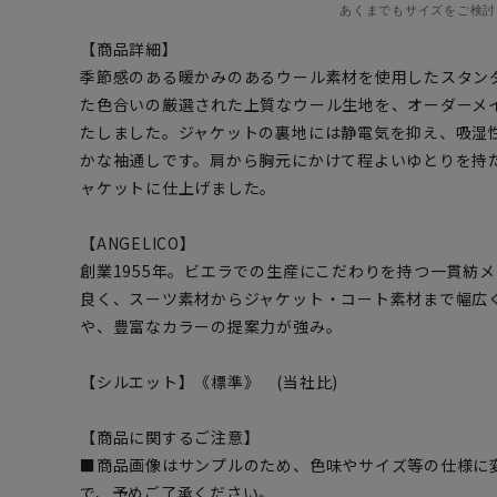
あくまでもサイズをご検討
【商品詳細】
季節感のある暖かみのあるウール素材を使用したスタン
た色合いの厳選された上質なウール生地を、オーダーメ
たしました。ジャケットの裏地には静電気を抑え、吸湿
かな袖通しです。肩から胸元にかけて程よいゆとりを持
ャケットに仕上げました。
【ANGELICO】
創業1955年。ビエラでの生産にこだわりを持つ一貫紡
良く、スーツ素材からジャケット・コート素材まで幅広
や、豊富なカラーの提案力が強み。
【シルエット】《標準》 (当社比)
【商品に関するご注意】
■商品画像はサンプルのため、色味やサイズ等の仕様に
で、予めご了承ください。