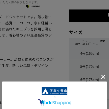
いただく際の目安となります。
ダードジャケットです。落ち着い
イド感覚で一つ一つ丁寧に縫製い
性に優れたキュプラを採用し滑ら
サイズ
たせ、着心地のよい最高品質のジ
体型
号数（身長）
4号(165cm)
メーカー。品質と価格のバランスが
く生産。新しい品質・デザイン
5号(170cm)
6号(175cm)
7号(180cm)
変更がある場合がございますの
8号(185cm)