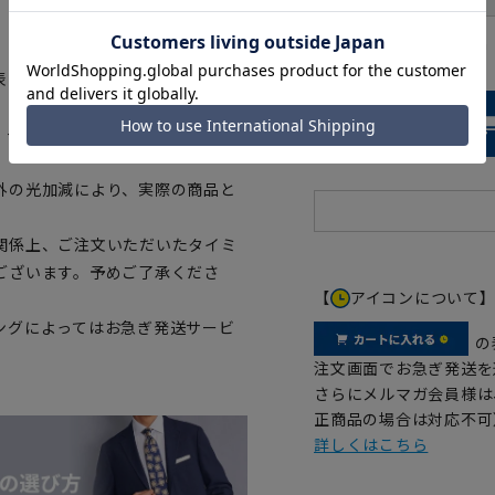
、ご購入の目安としてご利用くだ
ウエストの目安：
92
cm
表に若干の誤差が生じる場合がご
。一部、商品現物におすすめサイ
外の光加減により、実際の商品と
関係上、ご注文いただいたタイミ
ございます。予めご了承くださ
【
アイコンについて
ングによってはお急ぎ発送サービ
の
注文画面でお急ぎ発送を
さらにメルマガ会員様は
正商品の場合は対応不可
詳しくはこちら