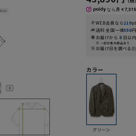
なら
月々7,31
9cm
WEB会員なら
219
p
送料 全国一律
550
お届けから
8
日以内
一部対象外商品あり
お届け日を調べる
詳
カラー
B7
AB8
BE3
BE4
BE5
BE6
BE7
BE8
グリーン