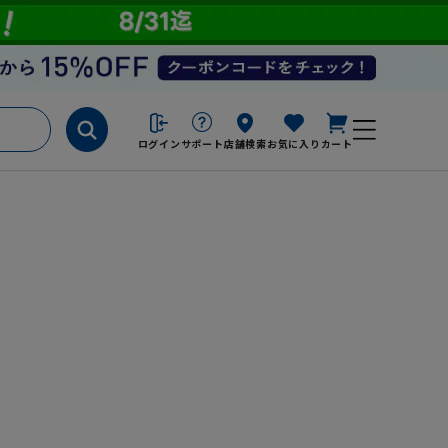
ログイン
サポート
店舗検索
お気に入り
カート