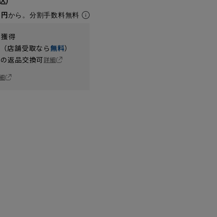
5円
から。分割手数料無料
t獲得
円（店舗受取なら
無料
）
の返品交換可
詳細
細