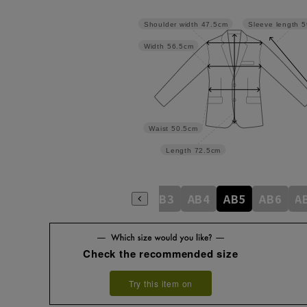
Shoulder width
47.5cm
Sleeve length
5
Width
56.5cm
Waist
50.5cm
Length
72.5cm
A4
A5
A6
A7
A8
AB3
AB4
AB5
AB6
A
Check the recommended size
Try this item on