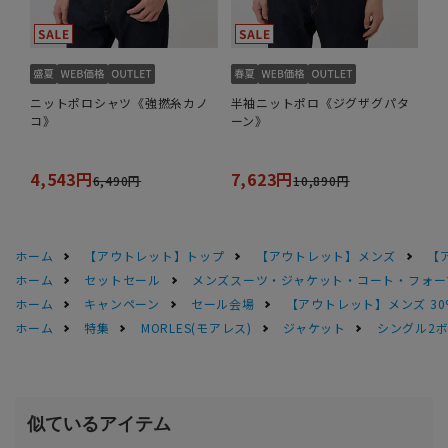
ニットポロシャツ《強撚糸カノ
半袖ニットポロ《ジグザグパタ
コ》
ーン》
4,543円
7,623円
6,490円
10,890円
ホーム
【アウトレット】トップ
【アウトレット】メンズ
【
ホーム
セットセール
メンズスーツ・ジャケット・コート・フォーマル
ホーム
キャンペーン
セール会場
【アウトレット】メンズ 30
ホーム
特集
MORLES(モアレス)
ジャケット
シングル2