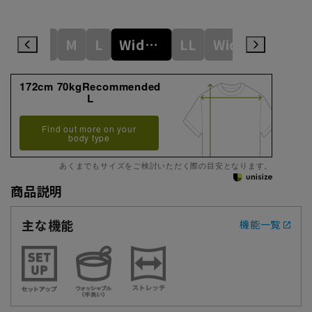
S
M
L
WideM
LL
WideL
3L
172cm 70kgRecommended
L
Find out more on your
body type
あくまでもサイズをご検討いただく際の目安となります。
商品説明
主な機能
機能一覧