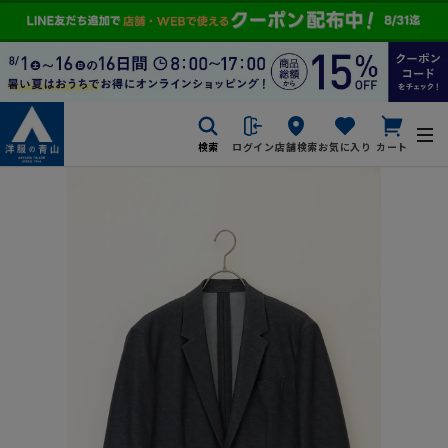
検索
ログイン
店舗検索
お気に入り
カート