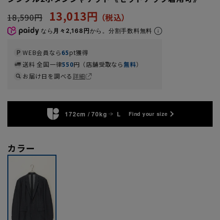
13,013円
18,590円
なら
月々2,168円
から。分割手数料無料
WEB会員なら
65
pt獲得
送料 全国一律
550
円（店舗受取なら
無料
）
お届け日を調べる
詳細
172cm / 70kg
L
Find your size
カラー