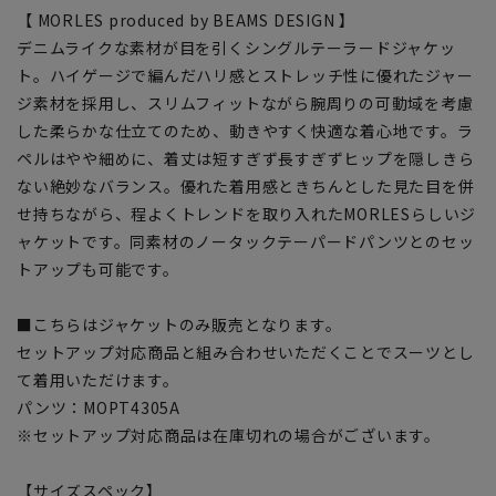
【 MORLES produced by BEAMS DESIGN 】
デニムライクな素材が目を引くシングルテーラードジャケッ
ト。ハイゲージで編んだハリ感とストレッチ性に優れたジャー
ジ素材を採用し、スリムフィットながら腕周りの可動域を考慮
した柔らかな仕立てのため、動きやすく快適な着心地です。ラ
ペルはやや細めに、着丈は短すぎず長すぎずヒップを隠しきら
ない絶妙なバランス。優れた着用感ときちんとした見た目を併
せ持ちながら、程よくトレンドを取り入れたMORLESらしいジ
ャケットです。同素材のノータックテーパードパンツとのセッ
トアップも可能です。
■こちらはジャケットのみ販売となります。
セットアップ対応商品と組み合わせいただくことでスーツとし
て着用いただけます。
パンツ：MOPT4305A
※セットアップ対応商品は在庫切れの場合がございます。
【サイズスペック】