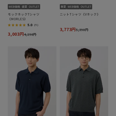
モックネックTシャツ
ニットTシャツ《Vネック》
《MORLES》
5.0
（1）
3,773円
5,390円
3,003円
4,290円