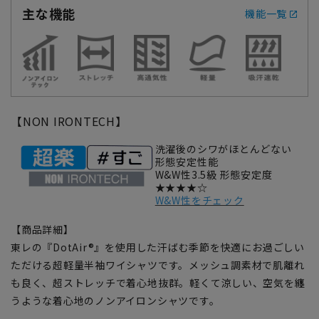
主な機能
機能一覧
【NON IRONTECH】
洗濯後のシワがほとんどない
形態安定性能
W&W性3.5級 形態安定度
★★★★☆
W&W性をチェック
【商品詳細】
東レの『DotAir®』を使用した汗ばむ季節を快適にお過ごしい
ただける超軽量半袖ワイシャツです。メッシュ調素材で肌離れ
も良く、超ストレッチで着心地抜群。軽くて涼しい、空気を纏
うような着心地のノンアイロンシャツです。