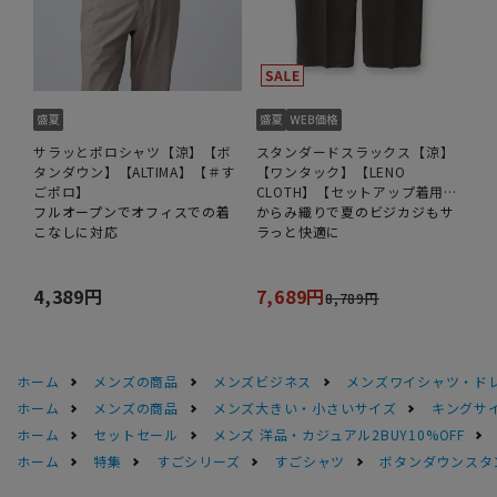
サラッとポロシャツ【涼】【ボ
スタンダードスラックス【涼】
タンダウン】【ALTIMA】【＃す
【ワンタック】【LENO
ごポロ】
CLOTH】【セットアップ着用
フルオープンでオフィスでの着
可】【裾上げ済み】
からみ織りで夏のビジカジもサ
こなしに対応
ラっと快適に
4,389円
7,689円
8,789円
ホーム
メンズの商品
メンズビジネス
メンズワイシャツ・ド
ホーム
メンズの商品
メンズ大きい・小さいサイズ
キングサイ
ホーム
セットセール
メンズ 洋品・カジュアル2BUY10%OFF
ホーム
特集
すごシリーズ
すごシャツ
ボタンダウンスタン