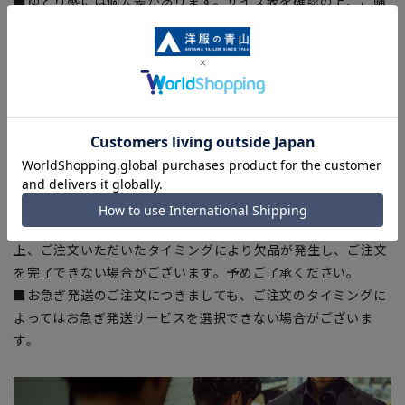
■ゆとり感には個人差があります。サイズ表を確認の上、ご購
入の目安としてご利用ください。
■生地や仕様・デザインにより、着用感や実際のサイズ表に若
干の誤差が生じる場合がございます。予めご了承ください。
■サイズスペックは仕上がりサイズを記載しております。一
部、商品現物におすすめサイズ(ヌードサイズ)を記載している
商品もございます。
■ブラウザやお使いのモニター環境、また撮影時の室内外の光
加減により、実際の商品と掲載画像の色味が異なる場合がござ
います。
■店舗や各モールサイトと商品在庫を共有しております関係
上、ご注文いただいたタイミングにより欠品が発生し、ご注文
を完了できない場合がございます。予めご了承ください。
■お急ぎ発送のご注文につきましても、ご注文のタイミングに
よってはお急ぎ発送サービスを選択できない場合がございま
す。