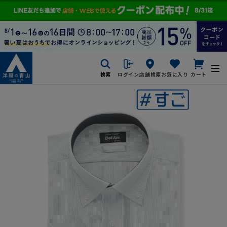
検索
ログイン
店舗検索
お気に入り
カート