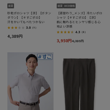
秒乾ポロシャツ【涼】【ボタン
【週替わり_メンズ】冷たいポロ
ダウン】【＃すごポロ】
シャツ【＃すごポロ】【涼】
汗をかいてもべたつかない
肌に触れるとヒンヤリ感じる心
地よい涼感
3.0
（1）
4.3
（3）
4,389円
3,950円
4,389円