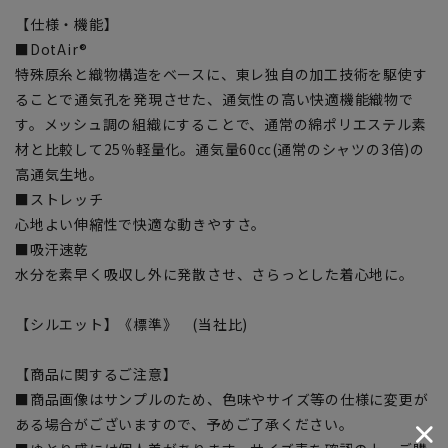
【仕様・機能】
■DotAir®
特殊原糸と織物構造をベースに、東レ独自の加工技術を駆使す
ることで通気孔を発現させた、通気性の高い快適機能織物で
す。メッシュ調の組織にすることで、通常の綿ポリエステル素
材と比較して25％軽量化。通気量60㏄(通常のシャツの3倍)の
高通気生地。
■ストレッチ
心地よい伸縮性で快適な動きやすさ。
■吸汗速乾
水分を素早く吸収し外に発散させ、さらっとした着心地に。
【シルエット】《標準》 (当社比)
【商品に関するご注意】
■商品画像はサンプルのため、色味やサイズ等の仕様に変更が
ある場合がございますので、予めご了承ください。