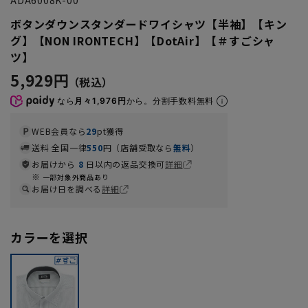
ボタンダウンスタンダードワイシャツ【半袖】【キン
グ】【NON IRONTECH】【DotAir】【＃すごシャ
ツ】
5,929円
なら
月々1,976円
から。分割手数料無料
WEB会員なら
29
pt獲得
送料 全国一律
550
円（店舗受取なら
無料
）
お届けから
8
日以内の返品交換可
詳細
一部対象外商品あり
お届け日を調べる
詳細
カラーを選択