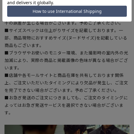
■ゆとり感には個人差があります。サイズ表を確認の上、ご購
入の目安としてご利用ください。
■生地や仕様・デザインにより、着用感や実際のサイズ表に若
干の誤差が生じる場合がございます。予めご了承ください。
■サイズスペックは仕上がりサイズを記載しております。一
部、商品現物におすすめサイズ(ヌードサイズ)を記載している
商品もございます。
■ブラウザやお使いのモニター環境、また撮影時の室内外の光
加減により、実際の商品と掲載画像の色味が異なる場合がござ
います。
■店舗や各モールサイトと商品在庫を共有しております関係
上、ご注文いただいたタイミングにより欠品が発生し、ご注文
を完了できない場合がございます。予めご了承ください。
■お急ぎ発送のご注文につきましても、ご注文のタイミングに
よってはお急ぎ発送サービスを選択できない場合がございま
す。