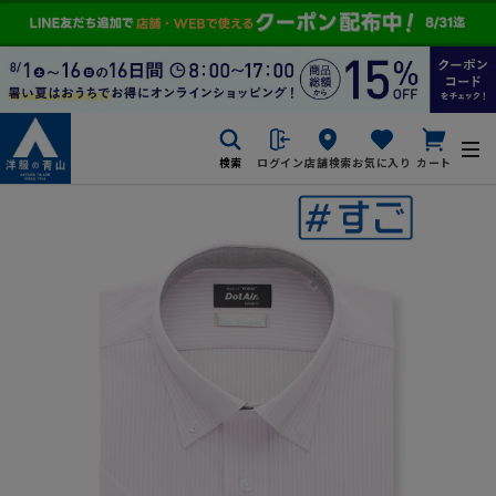
検索
ログイン
店舗検索
お気に入り
カート