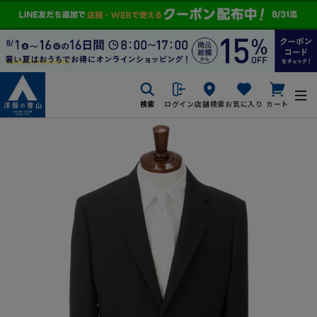
検索
ログイン
店舗検索
お気に入り
カート