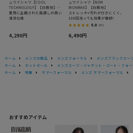
ュワイシャツ【COOL
ュワイシャツ【NON
TECHNOLOGY】【白無地】
IRONMAX】【白無地】
【OEKO-TEX】
夏用に企画された風通しの良い
ストレッチ+汚れが付きにくく、
清涼仕様
100回洗っても効果が継続!
5.0
（1）
4,290円
6,490円
ホーム
メンズの商品
メンズフォーマル
メンズブラックスーツ
ホーム
セットセール
メンズスーツ・ジャケット・コート・フォーマル
ホーム
特集
サマーフォーマル
メンズ サマーフォーマル