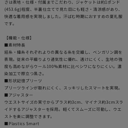
さは表地・仕様・付属までこだわり、ジャケットは約1ポンド
(453.6g)程度、半裏仕立てで見た目にも軽さ・清涼感があり、
快適な着用感を実現しました。汗ばむ時期におすすめの夏礼服
です。
【機能・仕様】
■素材特長
経糸・緯糸それぞれよりの異なる糸を交織し、ベンガリン調を
表現。従来の平織りより通気性に優れ、透けにくく、生地の強
度も高めながらウール100%素材に比べシワになりにくい。濃
染加工で際立つ黒さ。
■形状記憶プリーツ
プリーツラインが取れにくく、スッキリしたスマートを実現。
■アジャスター
ウエストサイズの実寸からプラス約3cm、マイナス約3cmスラ
イドするアジャスターを採用。軽くてスムーズに可動し、ウエ
ストを楽に調整できます。
■Plastics Smart