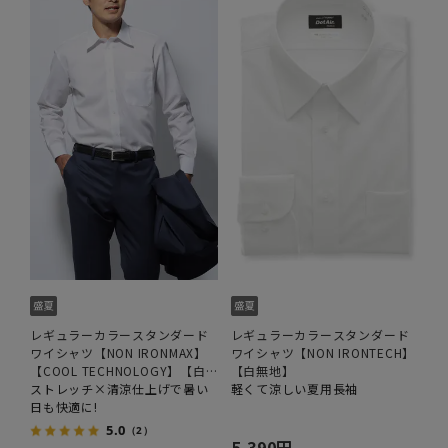
レギュラーカラースタンダード
レギュラーカラースタンダード
ワイシャツ【NON IRONMAX】
ワイシャツ【NON IRONTECH】
【COOL TECHNOLOGY】【白
【白無地】
無地】
ストレッチ×清涼仕上げで暑い
軽くて涼しい夏用長袖
日も快適に!
5.0
（2）
5,390円