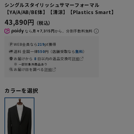
シングルスタイリッシュサマーフォーマル
【YA/A/AB/BE体】【清涼】【Plastics Smart】
43,890円
なら
月々7,315円
から。分割手数料無料
WEB会員なら
219
pt獲得
送料 全国一律
550
円（店舗受取なら
無料
）
お届けから
8
日以内の返品交換可
詳細
一部対象外商品あり
お届け日を調べる
詳細
カラーを選択