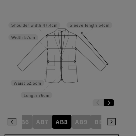
Shoulder width
47.4cm
Sleeve length
64cm
Width
57cm
Waist
52.5cm
Length
76cm
AB5
AB6
AB7
AB8
AB9
BE3
BE4