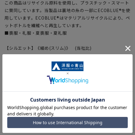
この商品はリサイクル原料を使用し、プラスチック・スマート
に賛同しています。当製品は裏地の糸の一部にECOBLUE®を使
用しています。ECOBLUE®はマテリアルリサイクルにより、ペ
ットボトルを繊維へと再生しています。
■喪服・礼服・夏喪服・夏礼服
【シルエット】《細め(スリム)》 (当社比)
【商品に関するご注意】
■商品画像はサンプルのため、色味やサイズ等の仕様に変更が
ある場合がございますので、予めご了承ください。
■ゆとり感には個人差があります。サイズ表を確認の上、ご購
入の目安としてご利用ください。
■生地や仕様・デザインにより、着用感や実際のサイズ表に若
干の誤差が生じる場合がございます。予めご了承ください。
■サイズスペックは仕上がりサイズを記載しております。一
部、商品現物におすすめサイズ(ヌードサイズ)を記載している
商品もございます。