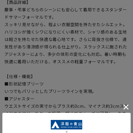
【商品詳細】
慶事・弔事どちらのシーンにも安心して着用できるスタンダー
ドサマーフォーマルです。
スッキリ見せながら、程よい衣服空間を持たせたシルエット。
ハリコシが強くシワになりにくい素材で、シャリ感のある生地
は軽さを持たせた快適な着心地です。さらに背抜き仕様で、通
気性があり清涼感が得られる仕上がり。スラックスに施された
アジャスターにより、多少の体形の変化にも対応。暑い時期も
快適に着用いただける、オススメの軽量フォーマルです。
【仕様・機能】
■形状記憶プリーツ
いつでもパリッとしたプリーツラインを実現。
■アジャスター
ウエストサイズの実寸からプラス約3cm、マイナス約3cmスラ
イドするアジャスターを採用。軽くてスムーズに可動し、ウエ
ストを楽に調整できます。
■Plastics Smart