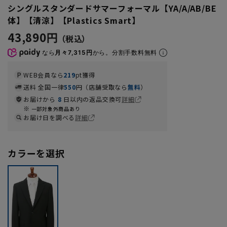
シングルスタンダードサマーフォーマル【YA/A/AB/BE
体】【清涼】【Plastics Smart】
43,890円
なら
月々7,315円
から。分割手数料無料
WEB会員なら
219
pt獲得
送料 全国一律
550
円（店舗受取なら
無料
）
お届けから
8
日以内の返品交換可
詳細
一部対象外商品あり
お届け日を調べる
詳細
カラーを選択