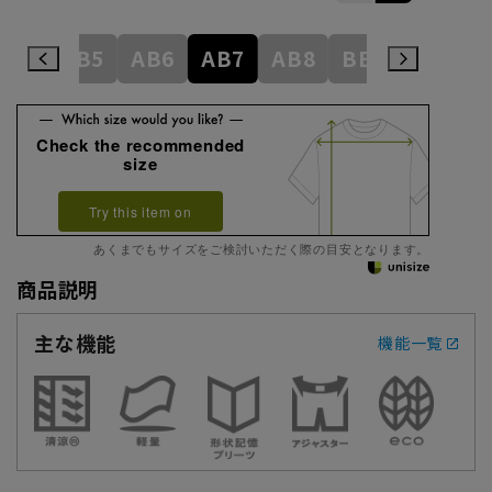
AB4
AB5
AB6
AB7
AB8
BE3
BE4
Check the recommended
size
Try this item on
あくまでもサイズをご検討いただく際の目安となります。
商品説明
主な機能
機能一覧