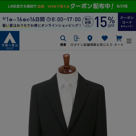
検索
ログイン
店舗検索
お気に入り
カート