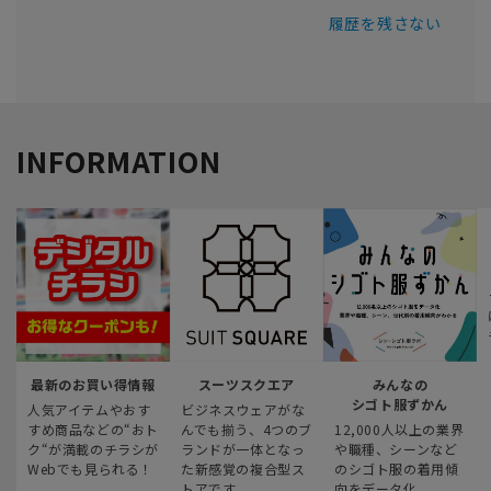
履歴を残さない
INFORMATION
最新のお買い得情報
スーツスクエア
みんなの
シゴト服ずかん
人気アイテムやおす
ビジネスウェアがな
すめ商品などの“おト
んでも揃う、4つのブ
12,000人以上の業界
ク“が満載のチラシが
ランドが一体となっ
や職種、シーンなど
Webでも見られる！
た新感覚の複合型ス
のシゴト服の着用傾
トアです
向をデータ化。