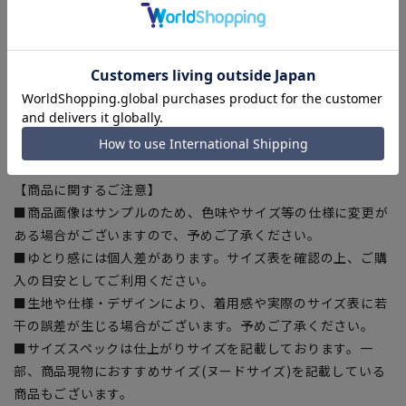
この商品はリサイクル原料を使用し、プラスチック・スマート
に賛同しています。当製品は裏地の糸の一部にECOBLUE®を使
用しています。ECOBLUE®はマテリアルリサイクルにより、ペ
ットボトルを繊維へと再生しています。
■喪服・礼服・夏喪服・夏礼服
【シルエット】《標準》 (当社比)
【商品に関するご注意】
■商品画像はサンプルのため、色味やサイズ等の仕様に変更が
ある場合がございますので、予めご了承ください。
■ゆとり感には個人差があります。サイズ表を確認の上、ご購
入の目安としてご利用ください。
■生地や仕様・デザインにより、着用感や実際のサイズ表に若
干の誤差が生じる場合がございます。予めご了承ください。
■サイズスペックは仕上がりサイズを記載しております。一
部、商品現物におすすめサイズ(ヌードサイズ)を記載している
商品もございます。