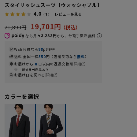
スタイリッシュスーツ【ウォッシャブル】
4.0
（1）
レビューを見る
19,701円
21,890円
なら
月々3,283円
から。分割手数料無料
WEB会員なら
98
pt獲得
送料 全国一律
550
円（店舗受取なら
無料
）
お届けから
8
日以内の返品交換可
詳細
一部対象外商品あり
お届け日を調べる
詳細
カラーを選択