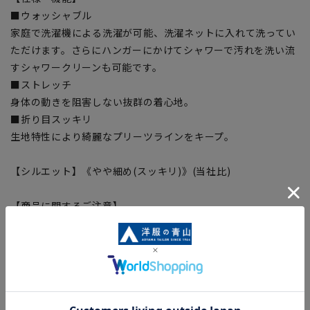
■ウォッシャブル
家庭で洗濯機による洗濯が可能、洗濯ネットに入れて洗ってい
ただけます。さらにハンガーにかけてシャワーで汚れを洗い流
すシャワークリーンも可能です。
■ストレッチ
身体の動きを阻害しない抜群の着心地。
■折り目スッキリ
生地特性により綺麗なプリーツラインをキープ。
【シルエット】《やや細め(スッキリ)》(当社比)
【商品に関するご注意】
■商品画像はサンプルのため、色味やサイズ等の仕様に変更が
ある場合がございますので、予めご了承ください。
■ゆとり感には個人差があります。サイズ表を確認の上、ご購
入の目安としてご利用ください。
■ブラウザやお使いのモニター環境、室内外等の撮影時の環境
下での光加減により、実際の商品と掲載画像の色味が異なる場