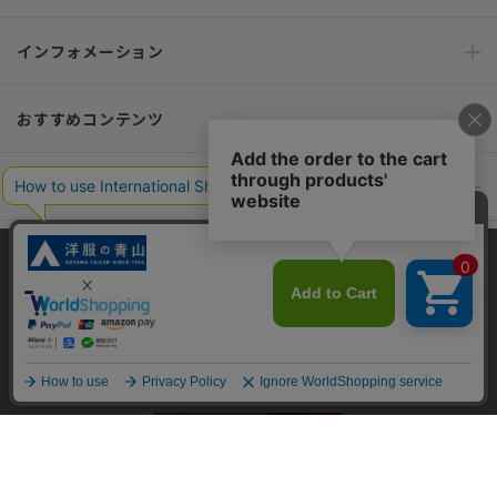
インフォメーション
おすすめコンテンツ
ポリシー・企業情報
オーダースーツなら SHITATE
当サイトでは、快適な閲覧体験とコンテンツ改善のためにCookieを使用
しています。閲覧を続けることで、Cookieの使用に同意したものとみな
します。詳細については
プライバシーポリシー
をご確認ください。
OFFICIAL SNS
同意して閉じる