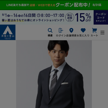
検索
ログイン
店舗検索
お気に入り
カート