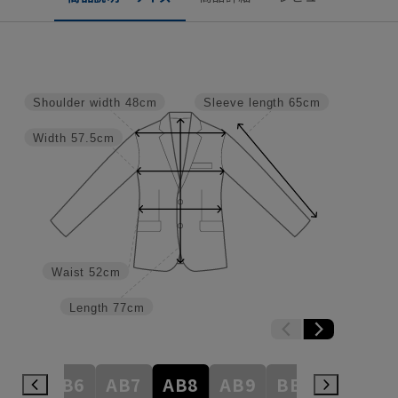
Shoulder width
48cm
Sleeve length
65cm
Width
57.5cm
Waist
52cm
Length
77cm
AB5
AB6
AB7
AB8
AB9
BE3
BE4