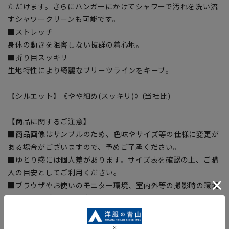
ただけます。さらにハンガーにかけてシャワーで汚れを洗い流
すシャワークリーンも可能です。
■ストレッチ
身体の動きを阻害しない抜群の着心地。
■折り目スッキリ
生地特性により綺麗なプリーツラインをキープ。
【シルエット】《やや細め(スッキリ)》(当社比)
【商品に関するご注意】
■商品画像はサンプルのため、色味やサイズ等の仕様に変更が
ある場合がございますので、予めご了承ください。
■ゆとり感には個人差があります。サイズ表を確認の上、ご購
入の目安としてご利用ください。
■ブラウザやお使いのモニター環境、室内外等の撮影時の環境
下での光加減により、実際の商品と掲載画像の色味が異なる場
合がございます。
■生地や仕様・デザインにより、着用感や実際のサイズ表に若