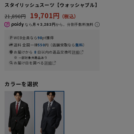
スタイリッシュスーツ【ウォッシャブル】
19,701円
21,890円
なら
月々3,283円
から。分割手数料無料
WEB会員なら
98
pt獲得
送料 全国一律
550
円（店舗受取なら
無料
）
お届けから
8
日以内の返品交換可
詳細
一部対象外商品あり
お届け日を調べる
詳細
カラーを選択