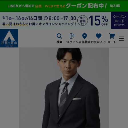
検索
ログイン
店舗検索
お気に入り
カート