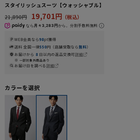
スタイリッシュスーツ【ウォッシャブル】
19,701円
21,890円
なら
月々3,283円
から。分割手数料無料
WEB会員なら
98
pt獲得
送料 全国一律
550
円（店舗受取なら
無料
）
お届けから
8
日以内の返品交換可
詳細
一部対象外商品あり
お届け日を調べる
詳細
カラーを選択