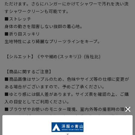
ただけます。さらにハンガーにかけてシャワーで汚れを洗い流
すシャワークリーンも可能です。
■ストレッチ
身体の動きを阻害しない抜群の着心地。
■折り目スッキリ
生地特性により綺麗なプリーツラインをキープ。
【シルエット】《やや細め(スッキリ)》(当社比)
【商品に関するご注意】
■商品画像はサンプルのため、色味やサイズ等の仕様に変更が
ある場合がございますので、予めご了承ください。
■ゆとり感には個人差があります。サイズ表を確認の上、ご購
入の目安としてご利用ください。
■ブラウザやお使いのモニター環境、室内外等の撮影時の環境
下での光加減により、実際の商品と掲載画像の色味が異なる場
合がございます。
■生地や仕様・デザインにより、着用感や実際のサイズ表に若