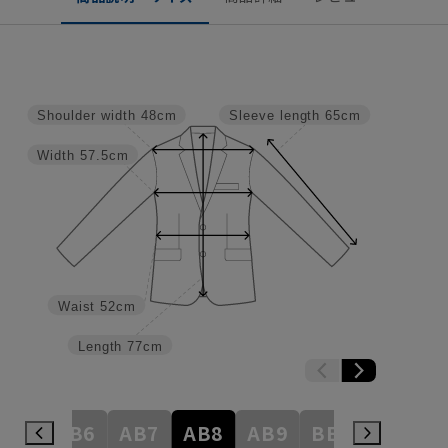
Shoulder width
48cm
Sleeve length
65cm
Width
57.5cm
Waist
52cm
Length
77cm
AB5
AB6
AB7
AB8
AB9
BE3
BE4