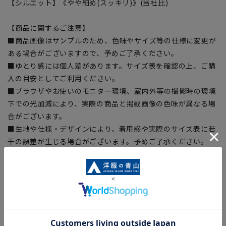
【シルエット】《やや細め(スッキリ)》(当社比)
【商品に関するご注意】
■商品画像はサンプルのため、色味やサイズ等の仕様に変更が
ある場合がございますので、予めご了承ください。
■ゆとり感には個人差があります。サイズ表を確認の上、ご購
入の目安としてご利用ください。
■ブラウザやお使いのモニター環境、室内外等の撮影時の環境
下での光加減により、実際の商品と掲載画像の色味が異なる場
合がございます。
■生地や仕様・デザインにより、着用感や実際のサイズ表に若
干の誤差が生じる場合がございます。予めご了承ください。
■店舗や各モールサイトと商品在庫を共有しております関係
上、ご注文いただいたタイミングにより欠品が発生し、ご注文
を完了できない場合がございます。予めご了承ください。
■お急ぎ発送のご注文につきましても、ご注文のタイミングに
よってはお急ぎ発送サービスを選択できない場合がございま
す。