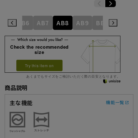
AB5
AB6
AB7
AB8
AB9
BE3
BE4
Check the recommended
size
Try this item on
あくまでもサイズをご検討いただく際の目安となります。
商品説明
主な機能
機能一覧