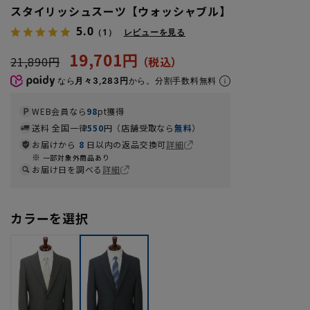
スタイリッシュスーツ【ウォッシャブル】
5.0
（1）
レビューを見る
19,701円
21,890円
なら
月々3,283円
から。分割手数料無料
WEB会員なら
98
pt獲得
送料 全国一律
550
円（店舗受取なら
無料
）
お届けから
8
日以内の返品交換可
詳細
一部対象外商品あり
お届け日を調べる
詳細
カラーを選択