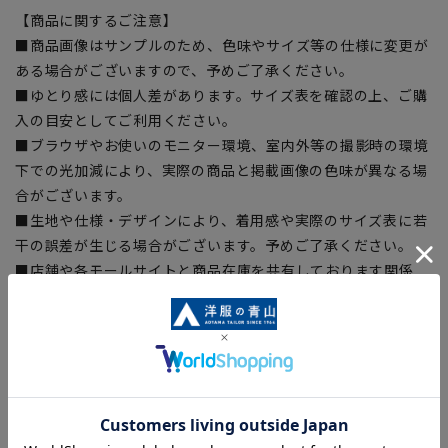
【商品に関するご注意】
■商品画像はサンプルのため、色味やサイズ等の仕様に変更が
ある場合がございますので、予めご了承ください。
■ゆとり感には個人差があります。サイズ表を確認の上、ご購
入の目安としてご利用ください。
■ブラウザやお使いのモニター環境、室内外等の撮影時の環境
下での光加減により、実際の商品と掲載画像の色味が異なる場
合がございます。
■生地や仕様・デザインにより、着用感や実際のサイズ表に若
干の誤差が生じる場合がございます。予めご了承ください。
■店舗や各モールサイトと商品在庫を共有しております関係
上、ご注文いただいたタイミングにより欠品が発生し、ご注文
を完了できない場合がございます。予めご了承ください。
■お急ぎ発送のご注文につきましても、ご注文のタイミングに
よってはお急ぎ発送サービスを選択できない場合がございま
す。
洗えるスーツはこちら