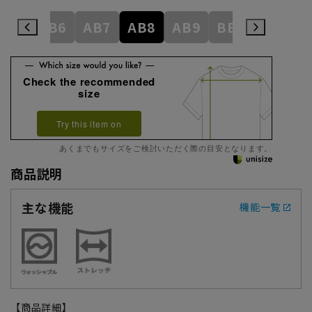
AB5
AB6
AB7
AB8
AB9
BE3
BE4
Check the recommended
size
Try this item on
あくまでもサイズをご検討いただく際の目安となります。
商品説明
主な機能
機能一覧
【商品詳細】