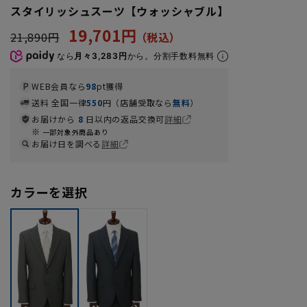
スタイリッシュスーツ【ウォッシャブル】
19,701円
21,890円
なら
月々3,283円
から。分割手数料無料
WEB会員なら
98
pt獲得
送料 全国一律
550
円（店舗受取なら
無料
）
お届けから
8
日以内の返品交換可
詳細
一部対象外商品あり
お届け日を調べる
詳細
カラーを選択