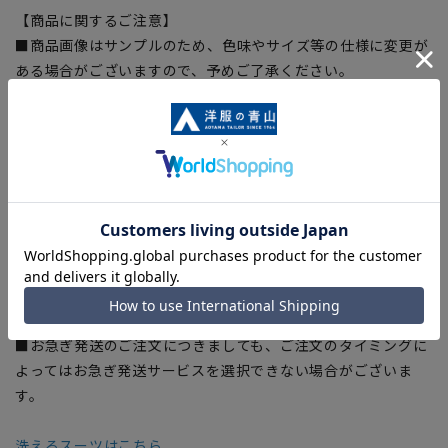
【商品に関するご注意】
■商品画像はサンプルのため、色味やサイズ等の仕様に変更が
ある場合がございますので、予めご了承ください。
■ゆとり感には個人差があります。サイズ表を確認の上、ご購
入の目安としてご利用ください。
■ブラウザやお使いのモニター環境、室内外等の撮影時の環境
下での光加減により、実際の商品と掲載画像の色味が異なる場
合がございます。
■生地や仕様・デザインにより、着用感や実際のサイズ表に若
干の誤差が生じる場合がございます。予めご了承ください。
■店舗や各モールサイトと商品在庫を共有しております関係
上、ご注文いただいたタイミングにより欠品が発生し、ご注文
を完了できない場合がございます。予めご了承ください。
■お急ぎ発送のご注文につきましても、ご注文のタイミングに
よってはお急ぎ発送サービスを選択できない場合がございま
す。
洗えるスーツはこちら