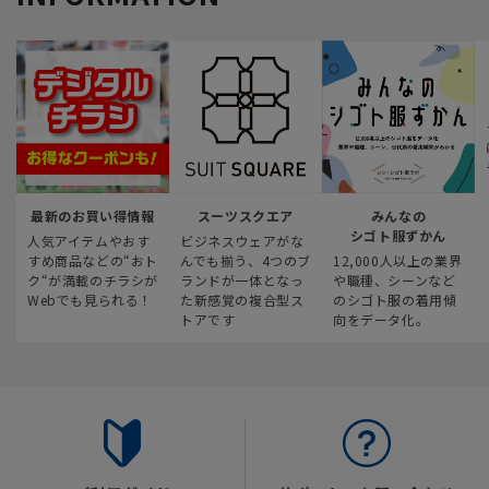
最新のお買い得情報
スーツスクエア
みんなの
シゴト服ずかん
人気アイテムやおす
ビジネスウェアがな
すめ商品などの“おト
んでも揃う、4つのブ
12,000人以上の業界
ク“が満載のチラシが
ランドが一体となっ
や職種、シーンなど
Webでも見られる！
た新感覚の複合型ス
のシゴト服の着用傾
トアです
向をデータ化。