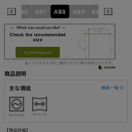
AB5
AB6
AB7
AB8
AB9
BE3
BE4
Check the recommended
size
Try this item on
あくまでもサイズをご検討いただく際の目安となります。
商品説明
主な機能
機能一覧
【商品詳細】