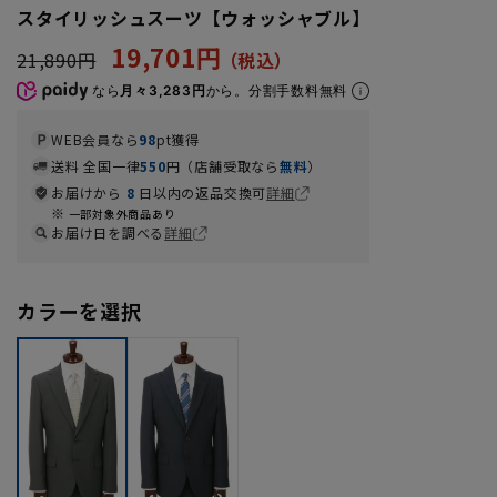
スタイリッシュスーツ【ウォッシャブル】
19,701円
21,890円
なら
月々3,283円
から。分割手数料無料
WEB会員なら
98
pt獲得
送料 全国一律
550
円（店舗受取なら
無料
）
お届けから
8
日以内の返品交換可
詳細
一部対象外商品あり
お届け日を調べる
詳細
カラーを選択