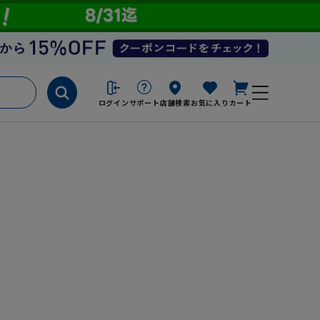
ログイン
サポート
店舗検索
お気に入り
カート