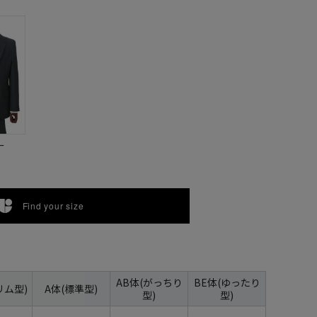
ー
Find your size
AB体(がっちり
BE体(ゆったり
リム型)
A体(標準型)
型)
型)