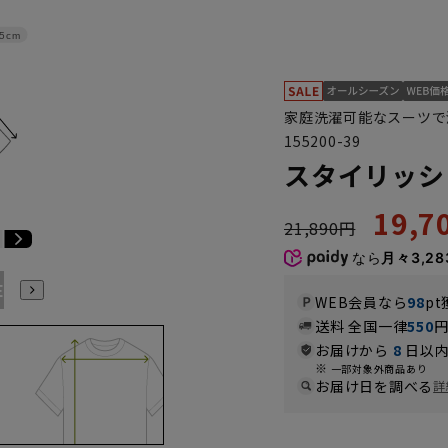
5cm
家庭洗濯可能なスーツで
155200-39
スタイリッシ
19,
21,890円
なら
月々3,28
E3
BE4
BE5
BE6
BE7
BE8
BE9
YA4
YA5
WEB会員なら
98
pt
送料 全国一律
550
お届けから
8
日以内
一部対象外商品あり
お届け日を調べる
詳