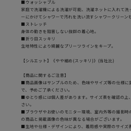
■ウォッシャブル
家庭で洗濯機による洗濯が可能、洗濯ネットに入れて洗
ーにかけてシャワーで汚れを洗い流すシャワークリーン
■ストレッチ
身体の動きを阻害しない抜群の着心地。
■折り目スッキリ
生地特性により綺麗なプリーツラインをキープ。
【シルエット】《やや細め(スッキリ)》(当社比)
【商品に関するご注意】
■商品画像はサンプルのため、色味やサイズ等の仕様に
で、予めご了承ください。
■ゆとり感には個人差があります。サイズ表を確認の上
さい。
■ブラウザやお使いのモニター環境、室内外等の撮影時
の商品と掲載画像の色味が異なる場合がございます。
■生地や仕様・デザインにより、着用感や実際のサイズ