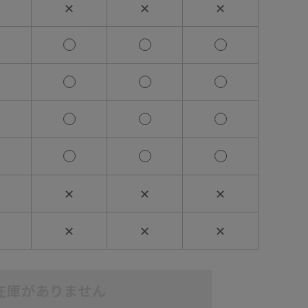
✕
✕
✕
✕
✕
✕
✕
✕
✕
在庫がありません