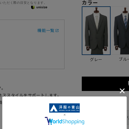
カラー
いただく際の目安となります。
機能一覧
ブル
グレー
ツ。
ネススタイルをサポートします。
損なわず程よいゆとりを与えま
サイズ
体型
YA体(ス
号数（身長）