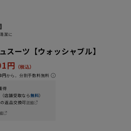
清潔に
ュスーツ【ウォッシャブル】
701円
3円
から。分割手数料無料
YA6
YA7
YA8
YA9
獲得
円（店舗受取なら
無料
）
の返品交換可
詳細
細