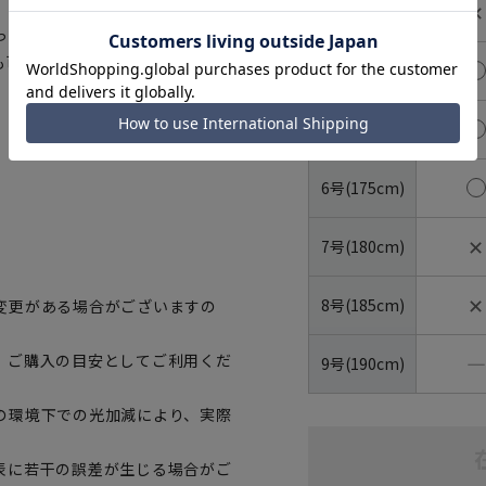
✕
3号(160cm)
っていただけます。さらにハンガ
も可能です。
4号(165cm)
5号(170cm)
6号(175cm)
✕
7号(180cm)
✕
8号(185cm)
変更がある場合がございますの
―
、ご購入の目安としてご利用くだ
9号(190cm)
の環境下での光加減により、実際
表に若干の誤差が生じる場合がご