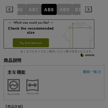
AB5
AB6
AB7
AB8
AB9
BE3
BE4
Check the recommended
size
Try this item on
あくまでもサイズをご検討いただく際の目安となります。
商品説明
主な機能
機能一覧
【商品詳細】