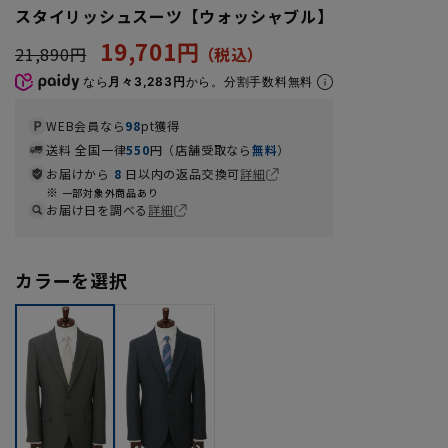
スタイリッシュスーツ【ウォッシャブル】
19,701円
21,890円
なら
月々3,283円
から。分割手数料無料
WEB会員なら
98
pt獲得
送料 全国一律
550
円（店舗受取なら
無料
）
お届けから
8
日以内の返品交換可
詳細
一部対象外商品あり
お届け日を調べる
詳細
カラーを選択