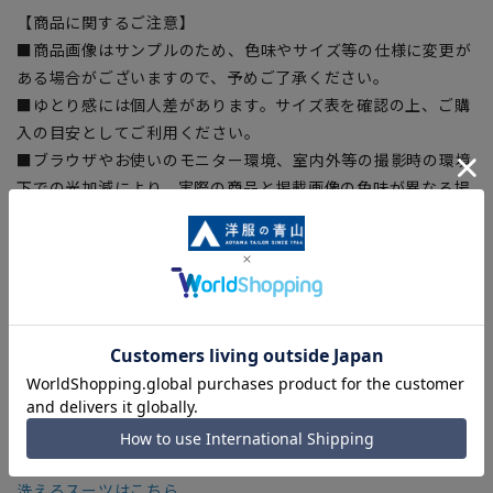
【商品に関するご注意】
■商品画像はサンプルのため、色味やサイズ等の仕様に変更が
ある場合がございますので、予めご了承ください。
■ゆとり感には個人差があります。サイズ表を確認の上、ご購
入の目安としてご利用ください。
■ブラウザやお使いのモニター環境、室内外等の撮影時の環境
下での光加減により、実際の商品と掲載画像の色味が異なる場
合がございます。
■生地や仕様・デザインにより、着用感や実際のサイズ表に若
干の誤差が生じる場合がございます。予めご了承ください。
■店舗や各モールサイトと商品在庫を共有しております関係
上、ご注文いただいたタイミングにより欠品が発生し、ご注文
を完了できない場合がございます。予めご了承ください。
■お急ぎ発送のご注文につきましても、ご注文のタイミングに
よってはお急ぎ発送サービスを選択できない場合がございま
す。
洗えるスーツはこちら