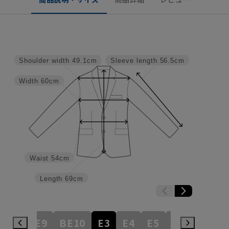
Shoulder width
49.1cm
Sleeve length
56.5cm
Width
60cm
Waist
54cm
Length
69cm
BE8
BE9
BE10
E3
E4
E5
E6
E7
E