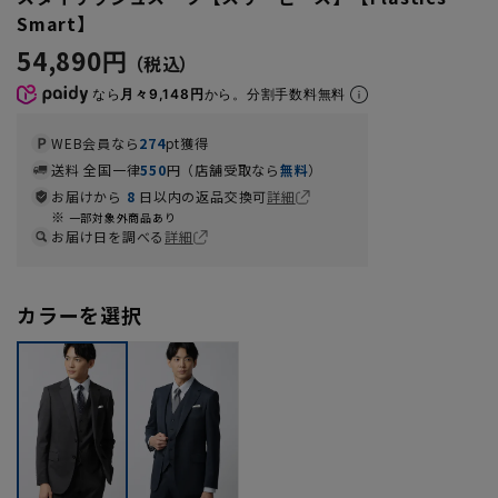
Smart】
54,890円
なら
月々9,148円
から。分割手数料無料
WEB会員なら
274
pt獲得
送料 全国一律
550
円（店舗受取なら
無料
）
お届けから
8
日以内の返品交換可
詳細
一部対象外商品あり
お届け日を調べる
詳細
カラーを選択