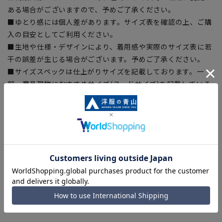
ある場合がございますので、予めご了承ください。
■ゆとり感には個人差があります。サイズ表を確認の上、ご購
入の目安としてご利用ください。
■生地や仕様・デザインにより、着用感や実際のサイズ表に若
干の誤差が生じる場合がございます。予めご了承ください。
■サイズスペックは仕上がりサイズを記載しております。一
部、商品現物におすすめサイズ(ヌードサイズ)を記載している
商品もございます。
■ブラウザやお使いのモニター環境、また撮影時の室内外の光
加減により、実際の商品と掲載画像の色味が異なる場合がござ
います。
■店舗や各モールサイトと商品在庫を共有しております関係
上、ご注文いただいたタイミングにより欠品が発生し、ご注文
を完了できない場合がございます。予めご了承ください。
■お急ぎ発送のご注文につきましても、ご注文のタイミングに
よってはお急ぎ発送サービスを選択できない場合がございま
す。