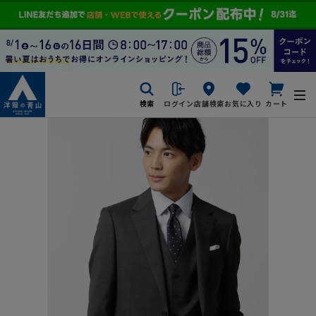
検索
ログイン
店舗検索
お気に入り
カート