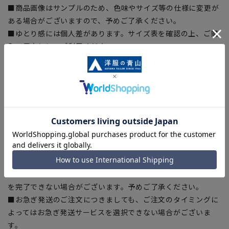
■商品画像はサンプルのため、色味やサイズ等の仕様に変更が
ある場合がございますので、予めご了承ください。
■ゆとり感には個人差があります。サイズ表を確認の上、ご購
入の目安としてご利用ください。
■生地や仕様・デザインにより、着用感や実際のサイズ表に若
干の誤差が生じる場合がございます。予めご了承ください。
■サイズスペックは仕上がりサイズを記載しております。一
部、商品現物におすすめサイズ(ヌードサイズ)を記載している
商品もございます。
■ブラウザやお使いのモニター環境、また撮影時の室内外の光
加減により、実際の商品と掲載画像の色味が異なる場合がござ
います。
■店舗や各モールサイトと商品在庫を共有しております関係
上、ご注文いただいたタイミングにより欠品が発生し、ご注文
を完了できない場合がございます。予めご了承ください。
■お急ぎ発送のご注文につきましても、ご注文のタイミングに
よってはお急ぎ発送サービスを選択できない場合がございま
す。