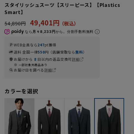
スタイリッシュスーツ【スリーピース】【Plastics
Smart】
49,401円
54,890円
なら
月々8,233円
から。分割手数料無料
WEB会員なら
247
pt獲得
送料 全国一律
550
円（店舗受取なら
無料
）
お届けから
8
日以内の返品交換可
詳細
一部対象外商品あり
お届け日を調べる
詳細
カラーを選択