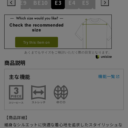
BE8
BE9
BE10
E3
E4
E5
E6
E7
E
Check the recommended
size
Try this item on
あくまでもサイズをご検討いただく際の目安となります。
商品説明
主な機能
機能一覧
【商品詳細】
細身なシルエットに快適な着心地を追求したスタイリッシュな