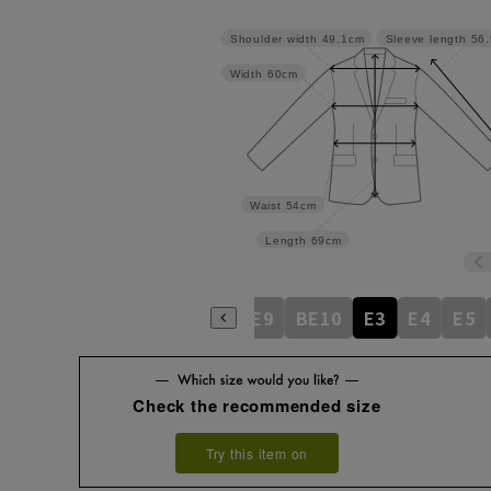
Shoulder width
49.1cm
Sleeve length
56
Width
60cm
Waist
54cm
Length
69cm
BE5
BE6
BE7
BE8
BE9
BE10
E3
E4
E5
Check the recommended size
Try this item on