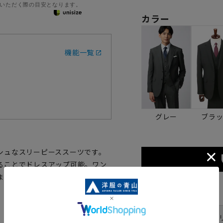
いただく際の目安となります。
カラー
機能一覧
グレー
ブラ
シュなスリーピーススーツです。
ることでドレスアップ可能。ワン
た『Plastics Smart』キ
サイズ
体型
YA体(ス
号数（身長）