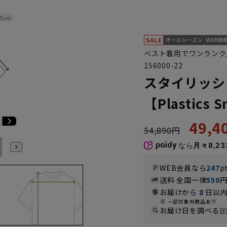
.5cm
ベスト着用でワンランク
156000-22
スタイリッシ
【Plastics 
49,
54,890円
E6
E7
E8
E9
E10
K4
K5
K6
K7
K8
K9
なら
月々8,23
WEB会員なら
247
p
送料 全国一律
550
お届けから
8
日以内
一部対象外商品あり
お届け日を調べる
詳