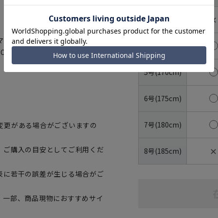
✕
3号(160cm)
マートに賛同しています。当製品
4号(165cm)
OBLUE(R)はマテリアルリサイク
5号(170cm)
6号(175cm)
7号(180cm)
変更がある場合がございますの
✕
、ご購入の目安としてご利用くだ
8号(185cm)
表に若干の誤差が生じる場合がご
。一部、商品現物におすすめサイ