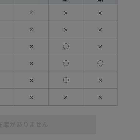
✕
✕
✕
✕
✕
✕
✕
✕
✕
✕
✕
✕
✕
✕
在庫がありません