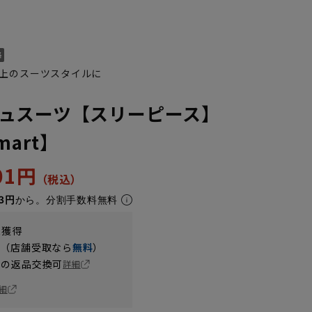
上のスーツスタイルに
ュスーツ【スリーピース】
Smart】
401円
K10
YA1
YA2
YA4
YA5
YA6
YA7
AB10
Y
3円
から。分割手数料無料
t獲得
円（店舗受取なら
無料
）
の返品交換可
詳細
細