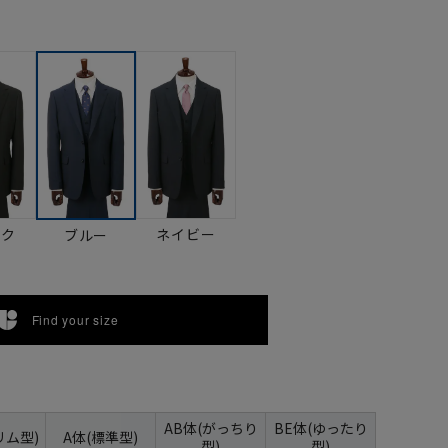
ック
ネイビー
ブルー
Find your size
AB体(がっちり
BE体(ゆったり
リム型)
A体(標準型)
型)
型)