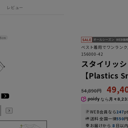
レビュー
.5cm
ベスト着用でワンランク
156000-42
スタイリッシ
【Plastics 
49,
54,890円
なら
月々8,23
E6
E7
E8
E9
E10
K4
K5
K6
K7
K8
K9
WEB会員なら
247
p
送料 全国一律
550
お届けから
8
日以内