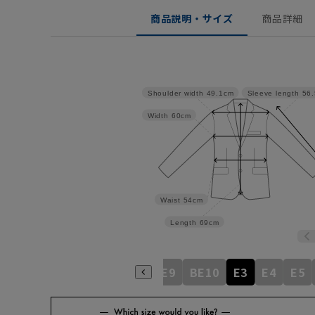
商品説明・サイズ
商品詳細
Shoulder width
49.1cm
Sleeve length
56
Width
60cm
Waist
54cm
Length
69cm
BE5
BE6
BE7
BE8
BE9
BE10
E3
E4
E5