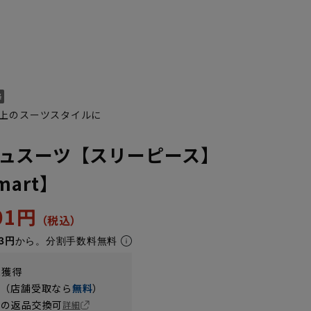
上のスーツスタイルに
ュスーツ【スリーピース】
Smart】
401円
3円
から。分割手数料無料
K10
YA1
YA2
YA4
YA5
YA6
YA7
AB10
Y
t獲得
円（店舗受取なら
無料
）
の返品交換可
詳細