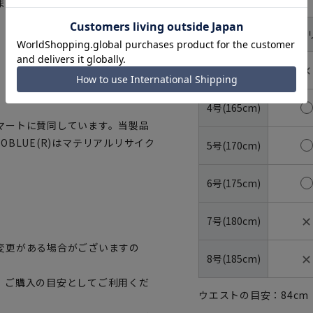
た『Plastics Smart』キ
体型
YA体(ス
号数（身長）
✕
3号(160cm)
4号(165cm)
マートに賛同しています。当製品
OBLUE(R)はマテリアルリサイク
5号(170cm)
6号(175cm)
✕
7号(180cm)
変更がある場合がございますの
✕
8号(185cm)
、ご購入の目安としてご利用くだ
ウエストの目安：
84
cm