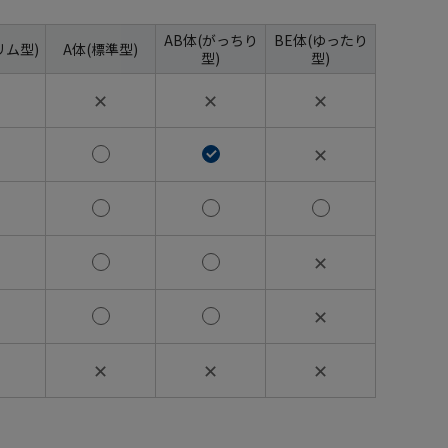
AB体(がっちり
BE体(ゆったり
リム型)
A体(標準型)
型)
型)
✕
✕
✕
✕
✕
✕
✕
✕
✕