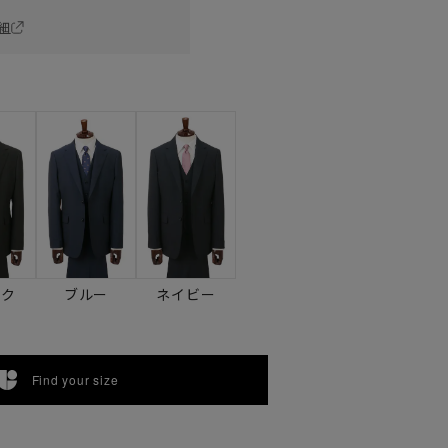
細
ック
ブルー
ネイビー
Find your size