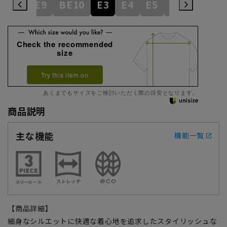
BE8
BE9
BE10
E3
E4
E5
E6
E7
E
Check the recommended
size
Try this item on
あくまでもサイズをご検討いただく際の目安となります。
商品説明
主な機能
機能一覧
【商品詳細】
細身なシルエットに快適な着心地を追求したスタイリッシュな