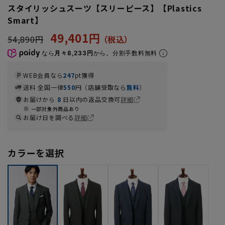
スタイリッシュスーツ【スリーピース】【Plastics
Smart】
49,401円
54,890円
なら
月々8,233円
から。分割手数料無料
WEB会員なら
247
pt獲得
送料 全国一律
550
円（店舗受取なら
無料
）
お届けから
8
日以内の返品交換可
詳細
一部対象外商品あり
お届け日を調べる
詳細
カラーを選択