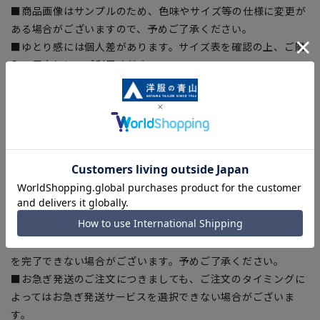
■商品画像はサンプルのため、色味やサイズ等の仕様に変更が
ある場合がございますので、予めご了承ください。
■ゆとり感には個人差があります。サイズ表を確認の上、ご購
入の目安としてご利用ください。
■生地や仕様・デザインにより、着用感や実際のサイズ表に若
干の誤差が生じる場合がございます。予めご了承ください。
■サイズスペックは仕上がりサイズを記載しております。一
部、商品現物におすすめサイズ(ヌードサイズ)を記載している
商品もございます。
■ブラウザやお使いのモニター環境、また撮影時の室内外の光
加減により、実際の商品と掲載画像の色味が異なる場合がござ
います。
■店舗や各モールサイトと商品在庫を共有しております関係
上、ご注文いただいたタイミングにより欠品が発生し、ご注文
を完了できない場合がございます。予めご了承ください。
■お急ぎ発送のご注文につきましても、ご注文のタイミングに
よってはお急ぎ発送サービスを選択できない場合がございま
す。