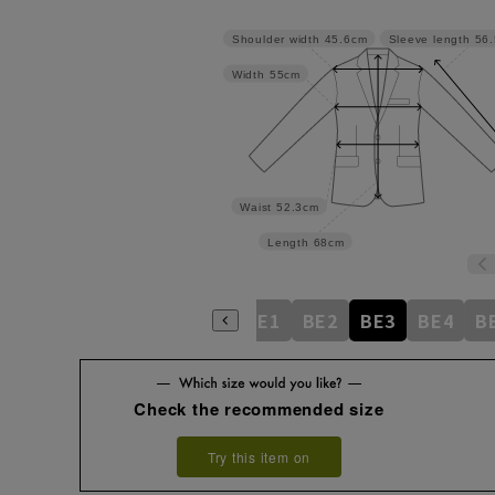
Shoulder width
45.6cm
Sleeve length
56
Width
55cm
Waist
52.3cm
Length
68cm
AB6
AB7
AB8
AB9
BE1
BE2
BE3
BE4
B
Check the recommended size
Try this item on