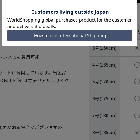
サイズ
体型
YA体(ス
号数（身長）
✕
3号(160cm)
トレスでも着用可能
4号(165cm)
マートに賛同しています。当製品
OBLUE(R)はマテリアルリサイク
5号(170cm)
6号(175cm)
7号(180cm)
変更がある場合がございますの
✕
8号(185cm)