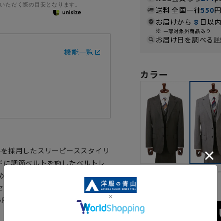
いただく際の目安となります。
送料 全国一律
550
お届けから
8
日以内
一部対象外商品あり
お届け日を調べる
詳
機能一覧
カラー
ルを採用したスリーピーススタイリ
ドに調節ベルトを施したベルトレ
ブラウン
グレ
めにとったストレートパンツを採
セレモニー使いにもおすすめの1着
ポリエステル/レーヨン/ポリウレ