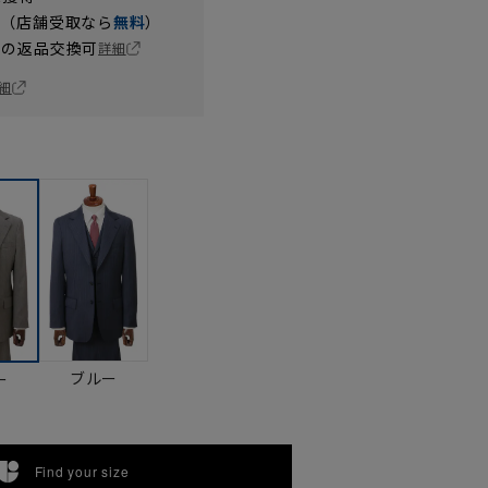
円（店舗受取なら
無料
）
の返品交換可
詳細
細
ブルー
ー
Find your size