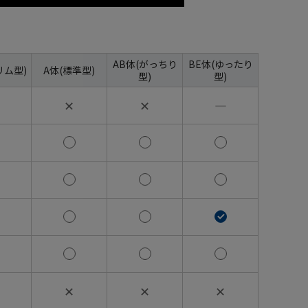
AB体(がっちり
BE体(ゆったり
リム型)
A体(標準型)
型)
型)
✕
✕
―
✕
✕
✕