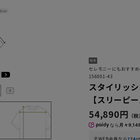
.5cm
セレモニーにもおすすめ
156001-43
スタイリッシ
E5
BE6
BE7
BE8
BE9
BE10
YA1
YA2
YA4
【スリーピー
54,890円
なら
月々9,14
WEB会員なら
274
p