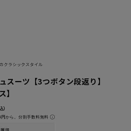
のクラシックスタイル
ュスーツ【3つボタン段返り】
YA5
YA6
YA7
AB10
YA8
YA9
YA10
A1
A1
ス】
8円
から。分割手数料無料
t獲得