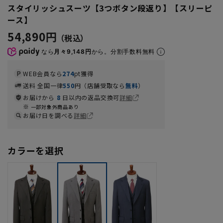
スタイリッシュスーツ【3つボタン段返り】【スリーピ
ース】
54,890円
なら
月々9,148円
から。分割手数料無料
WEB会員なら
274
pt獲得
送料 全国一律
550
円（店舗受取なら
無料
）
お届けから
8
日以内の返品交換可
詳細
一部対象外商品あり
お届け日を調べる
詳細
カラーを選択