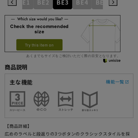
AB9
BE1
BE2
BE3
BE4
BE5
BE6
Check the recommended
size
Try this item on
あくまでもサイズをご検討いただく際の目安となります。
商品説明
主な機能
機能一覧
【商品詳細】
広めのラペルと段返りの3つボタンのクラシックスタイルを採