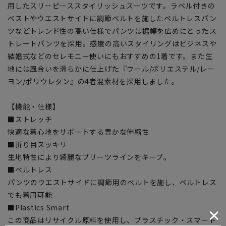
用したスリーピーススタイリッシュスーツです。ラペル付きの
ベストやウエストサイドに調節ベルトを施したベルトレスパン
ツなどトレンド性の高い仕様でパンツは裾幅を広めにとったス
トレートパンツを採用。感度の高いスタイリングはビジネスや
結婚式などのセレモニー使いにもおすすめの1着です。また生
地には風合いを滑らかに仕上げた『ウール/ポリエステル/レー
ヨン/ポリウレタン』の4者混素材を採用しました。
【機能・仕様】
■ストレッチ
快適な着心地をサポートする豊かな伸縮性
■折り目スッキリ
生地特性により綺麗なプリーツラインをキープ。
■ベルトレス
パンツのウエストサイドに調節用のベルトを施し、ベルトレス
でも着用可能
■Plastics Smart
この商品はリサイクル原料を使用し、プラスチック・スマート