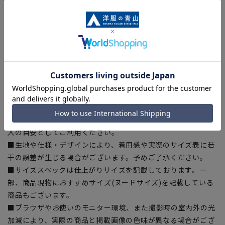
に賛同しています。当製品は裏地の糸の一部にECOBLUE(R)を
使用しています。ECOBLUE(R)はマテリアルリサイクルによ
り、ペットボトルを繊維へと再生しています。
【シルエット】《やや細身(スッキリ)》(当社比)
【商品に関するご注意】
■商品画像はサンプルのため、色味やサイズ等の仕様に変更が
ある場合がございますので、予めご了承ください。
■ゆとり感には個人差があります。サイズ表を確認の上、ご購
入の目安としてご利用ください。
■生地や仕様・デザインにより、着用感や実際のサイズ表に若
干の誤差が生じる場合がございます。予めご了承ください。
■サイズスペックは仕上がりサイズを記載しております。一
部、商品現物におすすめサイズ(ヌードサイズ)を記載している
商品もございます。
■ブラウザやお使いのモニター環境、また撮影時の室内外の光
加減により、実際の商品と掲載画像の色味が異なる場合がござ