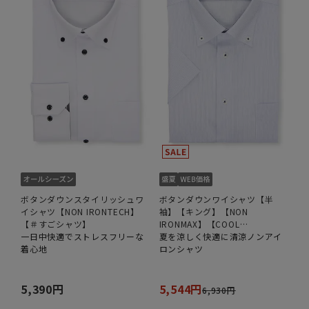
ボタンダウンスタイリッシュワ
ボタンダウンワイシャツ【半
イシャツ【NON IRONTECH】
袖】【キング】【NON
【＃すごシャツ】
IRONMAX】【COOL
一日中快適でストレスフリーな
TECHNOLOGY】
夏を涼しく快適に清涼ノンアイ
着心地
ロンシャツ
5,390円
5,544円
6,930円