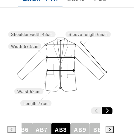
Shoulder width
48cm
Sleeve length
65cm
Width
57.5cm
Waist
52cm
Length
77cm
AB5
AB6
AB7
AB8
AB9
BE3
BE4