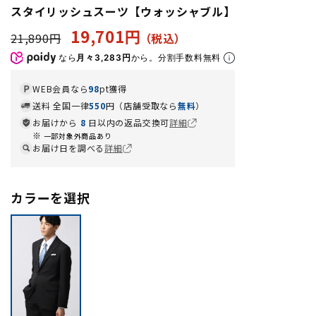
スタイリッシュスーツ【ウォッシャブル】
19,701円
21,890円
なら
月々3,283円
から。分割手数料無料
WEB会員なら
98
pt獲得
送料 全国一律
550
円（店舗受取なら
無料
）
お届けから
8
日以内の返品交換可
詳細
一部対象外商品あり
お届け日を調べる
詳細
カラーを選択