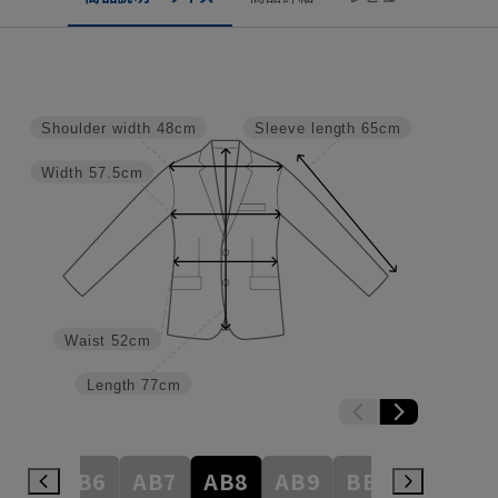
Shoulder width
48cm
Sleeve length
65cm
Width
57.5cm
Waist
52cm
Length
77cm
AB5
AB6
AB7
AB8
AB9
BE3
BE4