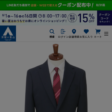
検索
ログイン
店舗検索
お気に入り
カート