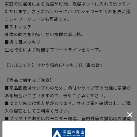
家庭で洗濯機による洗濯が可能、洗濯ネットに入れて洗ってい
ただけます。さらにハンガーにかけてシャワーで汚れを洗い流
すシャワークリーンも可能です。
■ストレッチ
身体の動きを阻害しない抜群の着心地。
■折り目スッキリ
生地特性により綺麗なプリーツラインをキープ。
【シルエット】《やや細め(スッキリ)》(当社比)
【商品に関するご注意】
■商品画像はサンプルのため、色味やサイズ等の仕様に変更が
ある場合がございますので、予めご了承ください。
■ゆとり感には個人差があります。サイズ表を確認の上、ご購
入の目安としてご利用ください。
■ブラウザやお使いのモニター環境、室内外等の撮影時の環境
下での光加減により、実際の商品と掲載画像の色味が異なる場
合がございます。