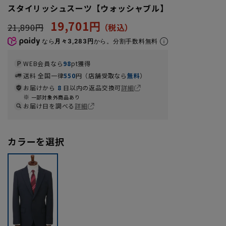
スタイリッシュスーツ【ウォッシャブル】
19,701円
21,890円
なら
月々3,283円
から。分割手数料無料
WEB会員なら
98
pt獲得
送料 全国一律
550
円（店舗受取なら
無料
）
お届けから
8
日以内の返品交換可
詳細
一部対象外商品あり
お届け日を調べる
詳細
カラーを選択