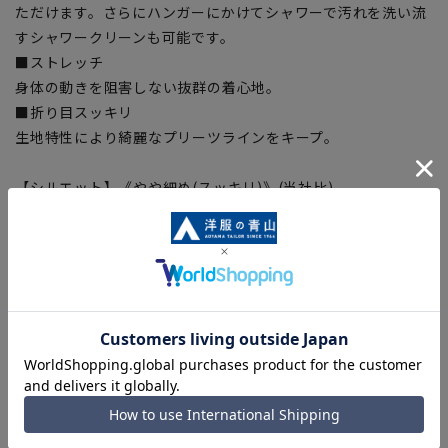
ただけます。さらにハンガーにかけてシャワーで汚れを洗い流
すシャワークリーンも可能です。
■ストレッチ
身体の動きを阻害しない抜群の着心地。
■折り目スッキリ
生地特性により綺麗なプリーツラインをキープ。
【シルエット】《やや細め(スッキリ)》(当社比)
【商品に関するご注意】
■商品画像はサンプルのため、色味やサイズ等の仕様に変更が
ある場合がございますので、予めご了承ください。
■ゆとり感には個人差があります。サイズ表を確認の上、ご購
入の目安としてご利用ください。
■ブラウザやお使いのモニター環境、室内外等の撮影時の環境
下での光加減により、実際の商品と掲載画像の色味が異なる場
合がございます。
■生地や仕様・デザインにより、着用感や実際のサイズ表に若