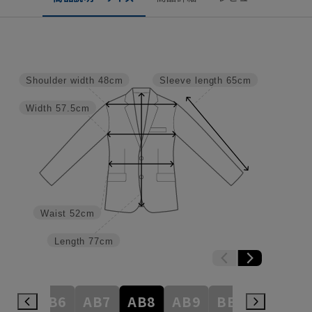
Shoulder width
48cm
Sleeve length
65cm
Width
57.5cm
Waist
52cm
Length
77cm
AB5
AB6
AB7
AB8
AB9
BE3
BE4