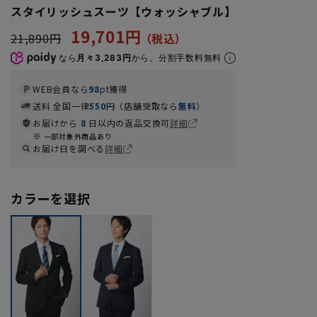
スタイリッシュスーツ【ウォッシャブル】
19,701円
21,890円
なら
月々3,283円
から。分割手数料無料
WEB会員なら
98
pt獲得
送料 全国一律
550
円（店舗受取なら
無料
）
お届けから
8
日以内の返品交換可
詳細
一部対象外商品あり
お届け日を調べる
詳細
カラーを選択