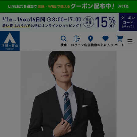
検索
ログイン
店舗検索
お気に入り
カート