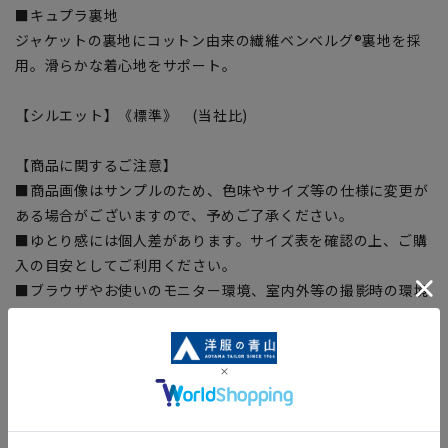
■キュプラ裏地
ジャケットの裏地にコットン由来の繊維ベンベルグ®裏地を採
用。滑らかな着心地をサポート。
【シルエット】《標準》 (当社比)
【商品に関するご注意】
■商品画像はサンプルのため、色味やサイズ等の仕様に変更が
ある場合がございますので、予めご了承ください。
■ゆとり感には個人差があります。サイズ表を確認の上、ご購
入の目安としてご利用ください。
■ブラウザやお使いのモニター環境、室内外等の撮影時の環境
下での光加減により、実際の商品と掲載画像の色味が異なる場
合がございます。
■生地や仕様・デザインにより、着用感や実際のサイズ表に若
干の誤差が生じる場合がございます。予めご了承ください。
■店舗や各モールサイトと商品在庫を共有しております関係
上、ご注文いただいたタイミングにより欠品が発生し、ご注文