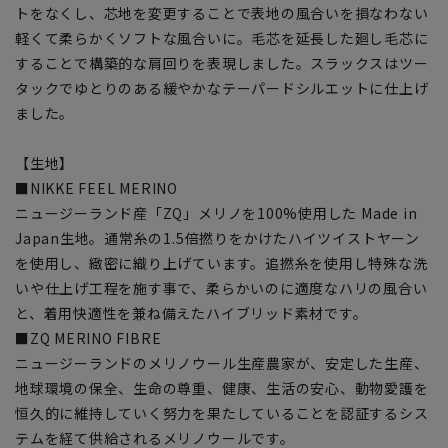
トをなくし、芯地を変更することで表地の風合いを損なわない
軽くて柔らかくソフトな風合いに。毛芯を延長した廻し毛芯に
することで構築的な肩回りを表現しました。スラックスはツー
タックでゆとりのある緩やかなテーパードシルエットに仕上げ
ました。
【生地】
■NIKKE FEEL MERINO
ニュージーランド産「ZQ」メリノを100%使用した Made in
Japan生地。通常糸の1.5倍撚りをかけたハイツイストヤーン
を使用し、緻密に織り上げています。追撚糸を使用し特殊な洗
いや仕上げ工程を施す事で、柔らかいのに適度なハリの風合い
と、着用快適性を兼ね備えたハイブリッド素材です。
■ZQ MERINO FIBRE
ニュージーランドのメリノウール生産農家が、安定した生産、
地球環境の保全、生命の尊重、健康、生活の安心、動物愛護を
恒久的に維持していく努力を果たしていることを認証するシス
テムを経て供給されるメリノウールです。