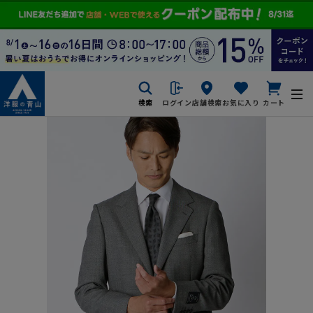
検索
ログイン
店舗検索
お気に入り
カート