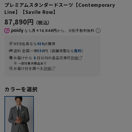
プレミアムスタンダードスーツ【Contemporary
Line】【Savile Row】
87,890円
なら
月々14,648円
から。分割手数料無料
WEB会員なら
439
pt獲得
送料 全国一律
550
円（店舗受取なら
無料
）
お届けから
8
日以内の返品交換可
詳細
一部対象外商品あり
お届け日を調べる
詳細
カラーを選択