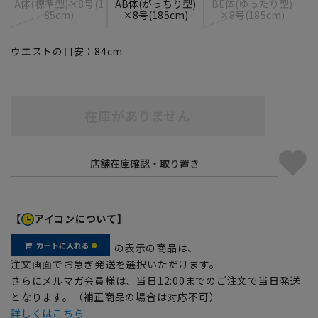
A体(標準型)×8号(1
AB体(がっちり型)
BE体(ゆったり型)
85cm)
×8号(185cm)
×8号(185cm)
ウエストの目安：
84
cm
在庫がありません
【
アイコンについて】
の表示の商品は、
注文画面でお急ぎ発送を選択いただけます。
さらにメルマガ会員様は、当日12:00までのご注文で当日発送
となります。（補正商品の場合は対応不可）
詳しくはこちら