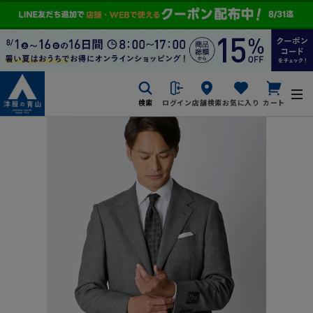
検索
ログイン
店舗検索
お気に入り
カート