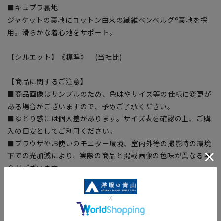
■キュプラ裏地
ジャケットの裏地にコットン由来の繊維ベンベルグ®裏地を採
用。滑らかな着心地をサポート。
【シルエット】《標準》 (当社比)
【商品に関するご注意】
■商品画像はサンプルのため、色味やサイズ等の仕様に変更が
ある場合がございますので、予めご了承ください。
■ゆとり感には個人差があります。サイズ表を確認の上、ご購
入の目安としてご利用ください。
■ブラウザやお使いのモニター環境、室内外等の撮影時の環境
下での光加減により、実際の商品と掲載画像の色味が異なる場
合がございます。
■生地や仕様・デザインにより、着用感や実際のサイズ表に若
干の誤差が生じる場合がございます。予めご了承ください。
■店舗や各モールサイトと商品在庫を共有しております関係
上、ご注文いただいたタイミングにより欠品が発生し、ご注文