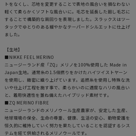
トをなくし、芯地を変更することで表地の風合いを損なわない
軽くて柔らかくソフトな風合いに。毛芯を延長した廻し毛芯に
することで構築的な肩回りを表現しました。スラックスはツー
タックでゆとりのある緩やかなテーパードシルエットに仕上げ
ました。
【生地】
■NIKKE FEEL MERINO
ニュージーランド産「ZQ」メリノを100%使用した Made in
Japan生地。通常糸の1.5倍撚りをかけたハイツイストヤーン
を使用し、緻密に織り上げています。追撚糸を使用し特殊な洗
いや仕上げ工程を施す事で、柔らかいのに適度なハリの風合い
と、着用快適性を兼ね備えたハイブリッド素材です。
■ZQ MERINO FIBRE
ニュージーランドのメリノウール生産農家が、安定した生産、
地球環境の保全、生命の尊重、健康、生活の安心、動物愛護を
恒久的に維持していく努力を果たしていることを認証するシス
テムを経て供給されるメリノウールです。