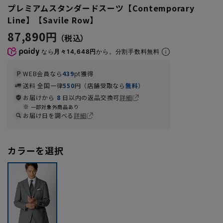
プレミアムスタンダードスーツ【Contemporary
Line】【Savile Row】
87,890円
なら
月々14,648円
から。分割手数料無料
WEB会員なら
439
pt獲得
送料 全国一律
550
円（店舗受取なら
無料
）
お届けから
8
日以内の返品交換可
詳細
一部対象外商品あり
お届け日を調べる
詳細
カラーを選択