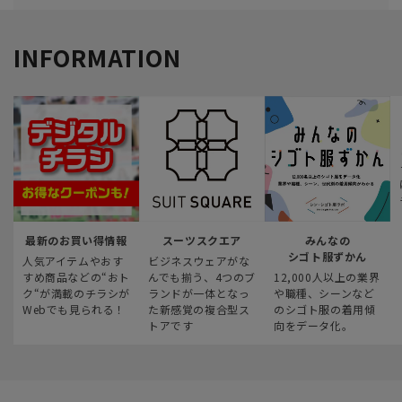
INFORMATION
最新のお買い得情報
スーツスクエア
みんなの
シゴト服ずかん
人気アイテムやおす
ビジネスウェアがな
すめ商品などの“おト
んでも揃う、4つのブ
12,000人以上の業界
ク“が満載のチラシが
ランドが一体となっ
や職種、シーンなど
Webでも見られる！
た新感覚の複合型ス
のシゴト服の着用傾
トアです
向をデータ化。