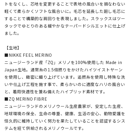
トをなくし、芯地を変更することで表地の風合いを損なわない
軽くて柔らかくソフトな風合いに。毛芯を延長した廻し毛芯に
することで構築的な肩回りを表現しました。スラックスはツー
タックでゆとりのある緩やかなテーパードシルエットに仕上げ
ました。
【生地】
■NIKKE FEEL MERINO
ニュージーランド産「ZQ」メリノを100%使用した Made in
Japan生地。通常糸の1.5倍撚りをかけたハイツイストヤーン
を使用し、緻密に織り上げています。追撚糸を使用し特殊な洗
いや仕上げ工程を施す事で、柔らかいのに適度なハリの風合い
と、着用快適性を兼ね備えたハイブリッド素材です。
■ZQ MERINO FIBRE
ニュージーランドのメリノウール生産農家が、安定した生産、
地球環境の保全、生命の尊重、健康、生活の安心、動物愛護を
恒久的に維持していく努力を果たしていることを認証するシス
テムを経て供給されるメリノウールです。