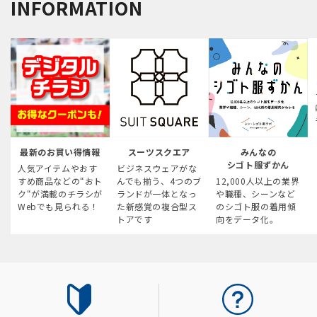
INFORMATION
最新のお買い得情報
スーツスクエア
みんなの
シゴト服ずかん
人気アイテムやおす
ビジネスウェアがな
すめ商品などの“おト
んでも揃う、4つのブ
12,000人以上の業界
ク“が満載のチラシが
ランドが一体となっ
や職種、シーンなど
Webでも見られる！
た新感覚の複合型ス
のシゴト服の着用傾
トアです
向をデータ化。