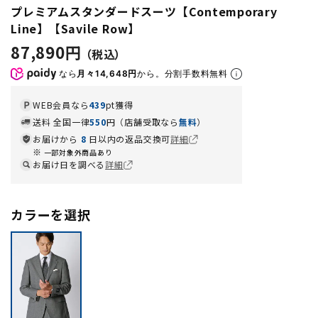
プレミアムスタンダードスーツ【Contemporary
Line】【Savile Row】
87,890円
なら
月々14,648円
から。分割手数料無料
WEB会員なら
439
pt獲得
送料 全国一律
550
円（店舗受取なら
無料
）
お届けから
8
日以内の返品交換可
詳細
一部対象外商品あり
お届け日を調べる
詳細
カラーを選択