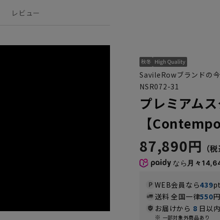
レビュー
SavileRowブラン
NSR072-31
プレミアムス
【Contempo
87,890円
なら
月々14,6
WEB会員なら
439
p
送料 全国一律
550
お届けから
8
日以内
一部対象外商品あり