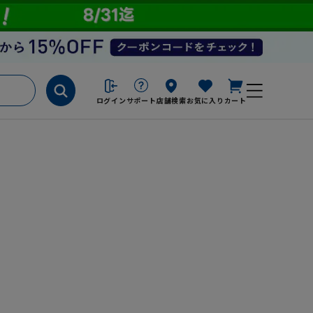
ログイン
サポート
店舗検索
お気に入り
カート