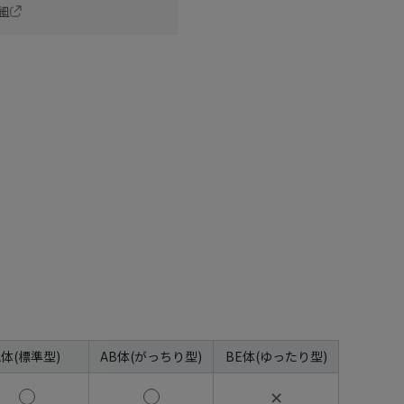
細
A体(標準型)
AB体(がっちり型)
BE体(ゆったり型)
✕