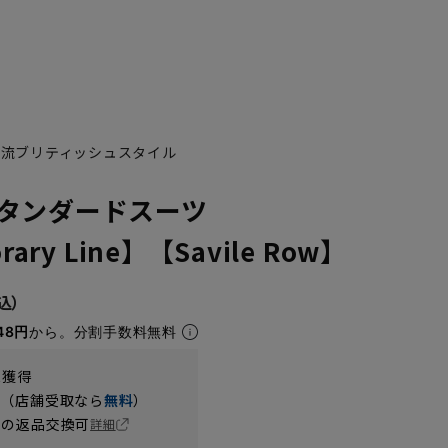
ドの今流ブリティッシュスタイル
タンダードスーツ
rary Line】【Savile Row】
48円
から。分割手数料無料
t獲得
円（店舗受取なら
無料
）
の返品交換可
詳細