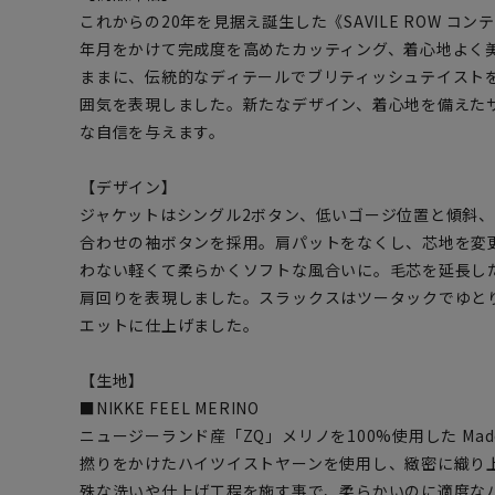
これからの20年を見据え誕生した《SAVILE ROW コ
年月をかけて完成度を高めたカッティング、着心地よく
ままに、伝統的なディテールでブリティッシュテイスト
囲気を表現しました。新たなデザイン、着心地を備えた
な自信を与えます。
【デザイン】
ジャケットはシングル2ボタン、低いゴージ位置と傾斜
合わせの袖ボタンを採用。肩パットをなくし、芯地を変
わない軽くて柔らかくソフトな風合いに。毛芯を延長し
肩回りを表現しました。スラックスはツータックでゆと
エットに仕上げました。
【生地】
■NIKKE FEEL MERINO
ニュージーランド産「ZQ」メリノを100%使用した Made 
撚りをかけたハイツイストヤーンを使用し、緻密に織り
殊な洗いや仕上げ工程を施す事で、柔らかいのに適度な