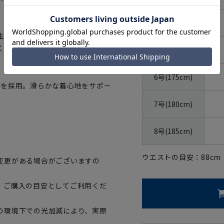
4号(165cm)
生産、地球環境の保全、生命の尊
く努力を果たしていることを認証
5号(170cm)
6号(175cm)
地を採用。滑らかな着心地をサポー
7号(180cm)
8号(185cm)
ウエストの目安：
88
cm
変更がある場合がございますの
、ご購入の目安としてご利用くだ
の環境下での光加減により、実際