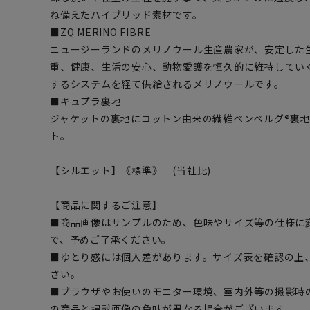
ね備えたハイブリッド素材です。
■ZQ MERINO FIBRE
ニュージーランドのメリノウール生産農家が、安定した
重、健康、生活の安心、動物愛護を恒久的に維持してい
するシステムを経て供給されるメリノウールです。
■キュプラ裏地
ジャケットの裏地にコットン由来の繊維ベンベルグ®裏
ト。
【シルエット】《標準》 (当社比)
【商品に関するご注意】
■商品画像はサンプルのため、色味やサイズ等の仕様に
で、予めご了承ください。
■ゆとり感には個人差があります。サイズ表を確認の上
さい。
■ブラウザやお使いのモニター環境、室内外等の撮影時
の商品と掲載画像の色味が異なる場合がございます。