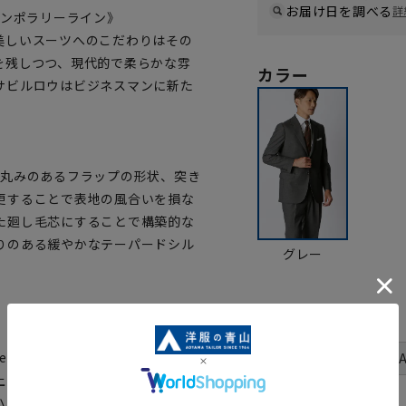
お届け日を調べる
詳
ンテンポラリーライン》
美しいスーツへのこだわりはその
を残しつつ、現代的で柔らかな雰
カラー
サビルロウはビジネスマンに新た
、丸みのあるフラップの形状、突き
更することで表地の風合いを損な
た廻し毛芯にすることで構築的な
りのある緩やかなテーパードシル
グレー
サイズ
体型
in Japan生地。通常糸の1.5倍
号数（身長）
上げています。追撚糸を使用し特
3号(160cm)
ハリの風合いと、着用快適性を兼