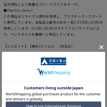
生地特性により綺麗なプリーツラインをキープ。
■Plastics Smart
この商品はリサイクル原料を使用し、プラスチック・スマート
に賛同しています。当製品は裏地の糸の一部にECOBLUE(R)を
使用しています。ECOBLUE(R)はマテリアルリサイクルによ
り、ペットボトルを繊維へと再生しています。
【シルエット】《細め(スリム)》 (当社比)
【商品に関するご注意】
■商品画像はサンプルのため、色味やサイズ等の仕様に変更が
ある場合がございますので、予めご了承ください。
■ゆとり感には個人差があります。サイズ表を確認の上、ご購
入の目安としてご利用ください。
■生地や仕様・デザインにより、着用感や実際のサイズ表に若
干の誤差が生じる場合がございます。予めご了承ください。
■サイズスペックは仕上がりサイズを記載しております。一
部、商品現物におすすめサイズ(ヌードサイズ)を記載している