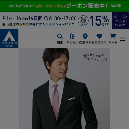
検索
ログイン
店舗検索
お気に入り
カート