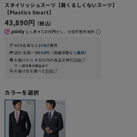
スタイリッシュスーツ【肩くるしくないスーツ】
【Plastics Smart】
43,890円
なら
月々7,315円
から。分割手数料無料
WEB会員なら
219
pt獲得
送料 全国一律
550
円（店舗受取なら
無料
）
お届けから
8
日以内の返品交換可
詳細
一部対象外商品あり
お届け日を調べる
詳細
カラーを選択