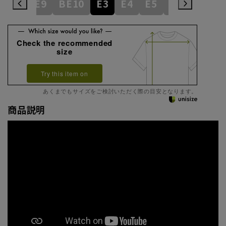
BE8
BE9
BE10
E3
E4
E5
E6
E7
E
Check the recommended
size
Try this item on
あくまでもサイズをご検討いただく際の目安となります。
商品説明