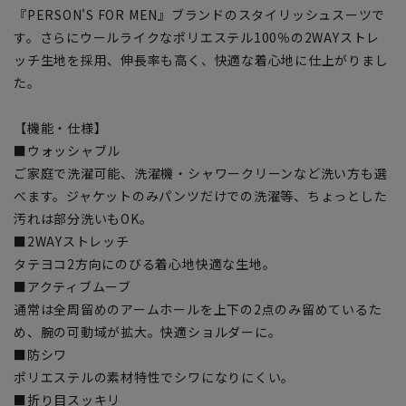
『PERSON'S FOR MEN』ブランドのスタイリッシュスーツで
す。さらにウールライクなポリエステル100％の2WAYストレ
ッチ生地を採用、伸長率も高く、快適な着心地に仕上がりまし
た。
【機能・仕様】
■ウォッシャブル
ご家庭で洗濯可能、洗濯機・シャワークリーンなど洗い方も選
べます。ジャケットのみパンツだけでの洗濯等、ちょっとした
汚れは部分洗いもOK。
■2WAYストレッチ
タテヨコ2方向にのびる着心地快適な生地。
■アクティブムーブ
通常は全周留めのアームホールを上下の2点のみ留めているた
め、腕の可動域が拡大。快適ショルダーに。
■防シワ
ポリエステルの素材特性でシワになりにくい。
■折り目スッキリ