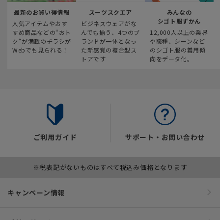
最新のお買い得情報
スーツスクエア
みんなの
シゴト服ずかん
人気アイテムやおす
ビジネスウェアがな
すめ商品などの“おト
んでも揃う、4つのブ
12,000人以上の業界
ク“が満載のチラシが
ランドが一体となっ
や職種、シーンなど
Webでも見られる！
た新感覚の複合型ス
のシゴト服の着用傾
トアです
向をデータ化。
ご利用ガイド
サポート・お問い合わせ
※税表記がないものはすべて税込み価格となります
キャンペーン情報