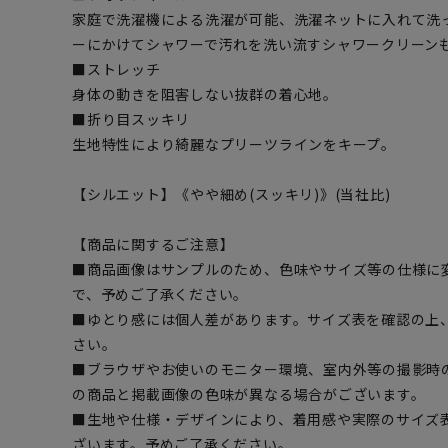
家庭で洗濯機による洗濯が可能、洗濯ネットに入れて洗
ーにかけてシャワーで汚れを洗い流すシャワークリーン
■ストレッチ
身体の動きを阻害しない抜群の着心地。
■折り目スッキリ
生地特性により綺麗なプリーツラインをキープ。
【シルエット】《やや細め(スッキリ)》(当社比)
【商品に関するご注意】
■商品画像はサンプルのため、色味やサイズ等の仕様に
で、予めご了承ください。
■ゆとり感には個人差があります。サイズ表を確認の上
さい。
■ブラウザやお使いのモニター環境、室内外等の撮影時
の商品と掲載画像の色味が異なる場合がございます。
■生地や仕様・デザインにより、着用感や実際のサイズ
ざいます。予めご了承ください。