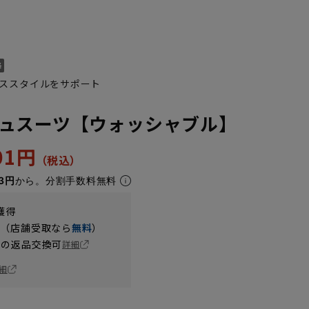
ススタイルをサポート
ュスーツ【ウォッシャブル】
701円
3円
から。分割手数料無料
獲得
円（店舗受取なら
無料
）
の返品交換可
詳細
細