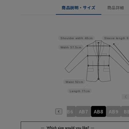
商品説明・サイズ
商品詳細
Shoulder width
48cm
Sleeve length
6
Width
57.5cm
Waist
52cm
Length
77cm
8
A9
AB3
AB4
AB5
AB6
AB7
AB8
AB9
B