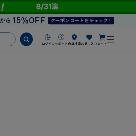
ログイン
サポート
店舗検索
お気に入り
カート