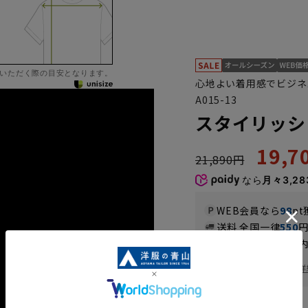
いただく際の目安となります。
心地よい着用感でビジネ
A015-13
スタイリッシ
19,
21,890円
なら
月々3,28
WEB会員なら
98
pt
送料 全国一律
550
お届けから
8
日以内
一部対象外商品あり
お届け日を調べる
詳