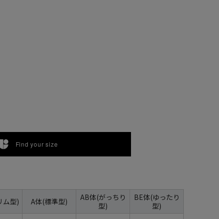
Find your size
AB体(がっちり
BE体(ゆったり
リム型)
A体(標準型)
型)
型)