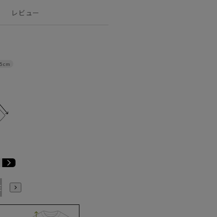
レビュー
5cm
E3
BE4
BE5
BE6
BE7
BE8
BE9
YA4
YA5