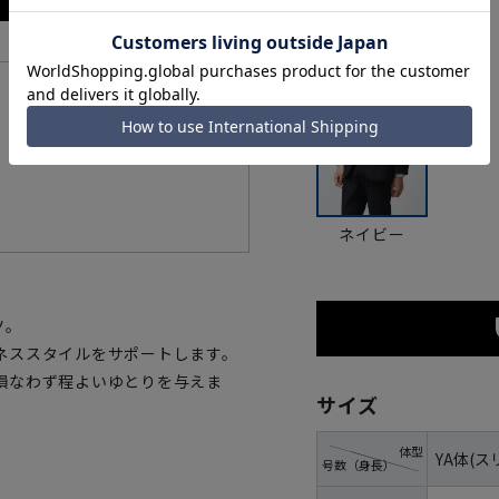
カラー
機能一覧
ネイビー
ツ。
ネススタイルをサポートします。
損なわず程よいゆとりを与えま
サイズ
体型
YA体(ス
号数（身長）