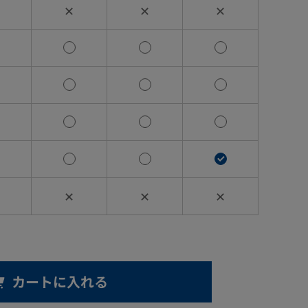
✕
✕
✕
✕
✕
✕
カートに入れる