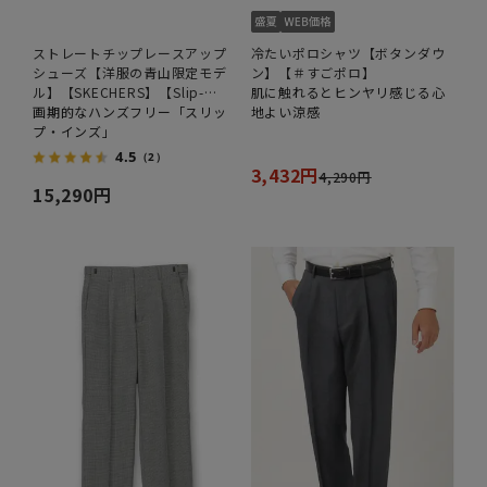
ストレートチップレースアップ
冷たいポロシャツ【ボタンダウ
シューズ【洋服の青山限定モデ
ン】【＃すごポロ】
ル】【SKECHERS】【Slip-
肌に触れるとヒンヤリ感じる心
ins】
画期的なハンズフリー「スリッ
地よい涼感
プ・インズ」
4.5
（2）
3,432円
4,290円
15,290円