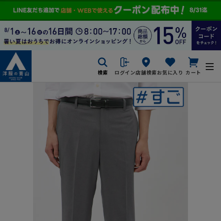
検索
ログイン
店舗検索
お気に入り
カート