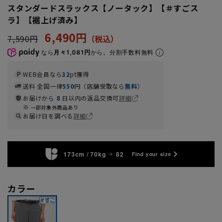
スタンダードスラックス【ノータック】【＃すごス
ラ】【裾上げ済み】
6,490円
7,590円
なら
月々1,081円
から。分割手数料無料
WEB会員なら
32
pt獲得
送料 全国一律
550
円（店舗受取なら
無料
）
お届けから
8
日以内の返品交換可
詳細
一部対象外商品あり
お届け日を調べる
詳細
173cm / 70kg
82
Find your size
カラー