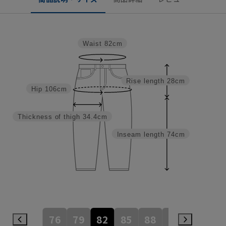
Waist
82cm
Rise length
28cm
Hip
106cm
Thickness of thigh
34.4cm
Inseam length
74cm
76
79
82
85
88
91