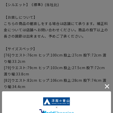
【シルエット】《標準》(当社比)
【お直しについて】
こちらの商品の裾直しをする場合は店舗にて承ります。補正料
金については店舗へお問い合わせください。商品の股下以上の
長さの調節は出来ません、予めご了承ください。
【サイズスペック】
[76]ウエスト:76cm ヒップ:100cm 股上:27cm 股下:72cm 渡
り幅:33.2cm
[79]ウエスト:79cm ヒップ:103cm 股上:27.5cm 股下:72cm
渡り幅:33.8cm
[82]ウエスト:82cm ヒップ:106cm 股上:28cm 股下:74cm 渡
り幅:34.4cm
[85]ウエスト:85cm ヒップ:109cm 股上:28.5cm 股下:74cm
渡り幅:35cm
[88]ウエスト:88cm ヒップ:112cm 股上:29cm 股下:74cm 渡
り幅:35.6cm