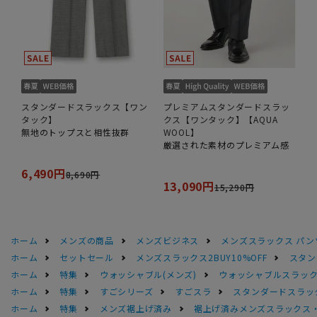
スタンダードスラックス【ワン
プレミアムスタンダードスラッ
タック】
クス【ワンタック】【AQUA
無地のトップスと相性抜群
WOOL】
厳選された素材のプレミアム感
6,490円
8,690円
13,090円
15,290円
ホーム
メンズの商品
メンズビジネス
メンズスラックス パン
ホーム
セットセール
メンズスラックス2BUY10%OFF
スタン
ホーム
特集
ウォッシャブル(メンズ)
ウォッシャブルスラック
ホーム
特集
すごシリーズ
すごスラ
スタンダードスラッ
ホーム
特集
メンズ裾上げ済み
裾上げ済みメンズスラックス