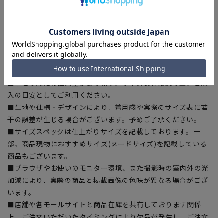
[91]ウエスト:91cm ヒップ:115cm 股上:29.5cm 股下:74cm
渡り幅:36.2cm
【商品に関するご注意】
■商品画像はサンプルのため、色味やサイズ等の仕様に変更が
ある場合がございますので、予めご了承ください。
■ゆとり感には個人差があります。サイズ表を確認の上、ご購
入の目安としてご利用ください。
■生地や仕様・デザインにより、着用感や実際のサイズ表に若
干の誤差が生じる場合がございます。予めご了承ください。
■サイズスペックは仕上がりサイズを記載しております。一
部、商品現物におすすめサイズ(ヌードサイズ)を記載している
商品もございます。
■ブラウザやお使いのモニター環境、また撮影時の室内外の光
加減により、実際の商品と掲載画像の色味が異なる場合がござ
います。
■店舗や各モールサイトと商品在庫を共有しております関係
上、ご注文いただいたタイミングにより欠品が発生し、ご注文