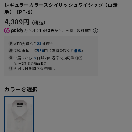
レギュラーカラースタイリッシュワイシャツ【白無
地】【PT-9】
4,389円
なら
月々1,463円
から。分割手数料無料
WEB会員なら
21
pt獲得
送料 全国一律
550
円（店舗受取なら
無料
）
お届けから
8
日以内の返品交換可
詳細
一部対象外商品あり
お届け日を調べる
詳細
カラーを選択