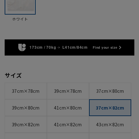
ホワイト
173cm / 70kg
L41cm/84cm
Find your size
サイズ
37cm×78cm
39cm×78cm
37cm×80cm
39cm×80cm
41cm×80cm
37cm×82cm
39cm×82cm
41cm×82cm
43cm×82cm