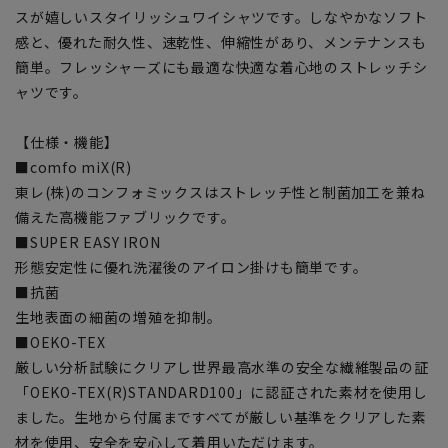
スが嬉しいスタイリッシュワイシャツです。しなやかなソフト
感と、優れた耐久性、速乾性、伸縮性があり、メンテナンスも
簡単。フレッシャーズにも最適な快適な着心地のストレッチシ
ャツです。
【仕様・機能】
■comfo miX(R)
東レ(株)のコンフォミックスはストレッチ性と制菌加工を兼ね
備えた高機能ファブリックです。
■SUPER EASY IRON
形態安定性に優れ洗濯後のアイロン掛けも簡単です。
■抗菌
生地表面の細菌の増殖を抑制。
■OEKO-TEX
厳しい分析試験にクリアし世界最高水準の安全な繊維製品の証
「OEKO-TEX(R)STANDARD100」に認証された素材を使用し
ました。生地から付属まですべてが厳しい基準をクリアした素
材を使用、安全を安心して着用いただけます。