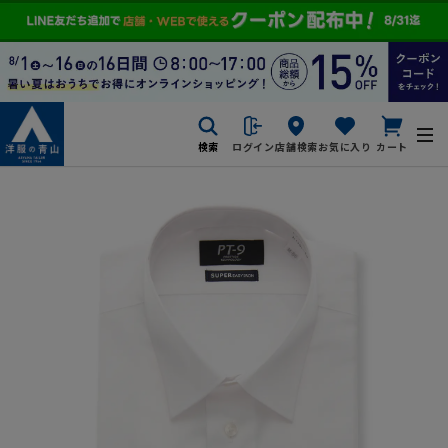
検索
ログイン
店舗検索
お気に入り
カート