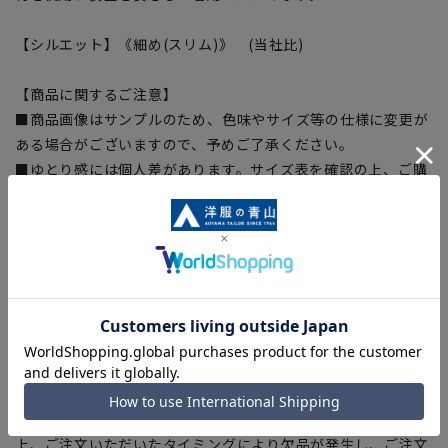
【シルエット】《細め(スリム)》 (当社比)
【商品に関するご注意】
■商品画像はサンプルのため、色味やサイズ等の仕様に変更が
ある場合がございますので、予めご了承ください。
■ゆとり感には個人差があります。サイズ表を確認の上、ご購
入の目安としてご利用ください。
■生地や仕様・デザインにより、着用感や実際のサイズ表に若
干の誤差が生じる場合がございます。予めご了承ください。
■サイズスペックは仕上がりサイズを記載しております。一
部、商品現物におすすめサイズ(ヌードサイズ)を記載している
商品もございます。
■ブラウザやお使いのモニター環境、また撮影時の室内外の光
加減により、実際の商品と掲載画像の色味が異なる場合がござ
います。
■店舗や各モールサイトと商品在庫を共有しております関係
上、ご注文いただいたタイミングにより欠品が発生し、ご注文