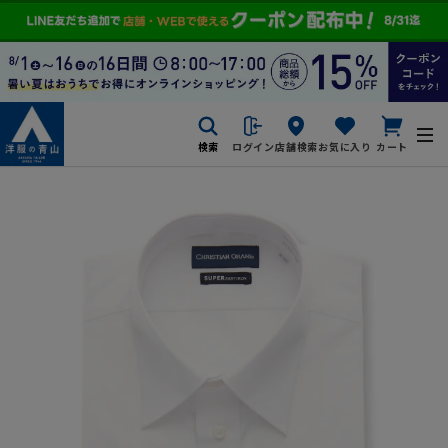
検索
ログイン
店舗検索
お気に入り
カート