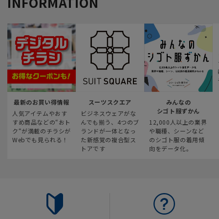
INFORMATION
最新のお買い得情報
スーツスクエア
みんなの
シゴト服ずかん
人気アイテムやおす
ビジネスウェアがな
すめ商品などの“おト
んでも揃う、4つのブ
12,000人以上の業界
ク“が満載のチラシが
ランドが一体となっ
や職種、シーンなど
Webでも見られる！
た新感覚の複合型ス
のシゴト服の着用傾
トアです
向をデータ化。