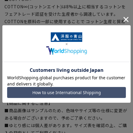
COTTON∞(コットンエイト)は8%以上に相当するコットンを
フェアトレード認証を受けた生産者から調達しています。
COTTONを原料の一部に使用することで コットン生産と貿易
における社会課題解決に貢献し、持続可能な明るい未来を創り
ます。
■OEKO-TEX®
厳しい分析試験にクリアし世界最高水準の安全な繊維製品の証
「OEKO-TEX®STANDARD100」に認証された素材を使用しま
した。生地から付属まですべてが厳しい基準をクリアした素材
を使用、安全を安心して着用いただけます。
【シルエット】《標準》 (当社比)
【商品に関するご注意】
■商品画像はサンプルのため、色味やサイズ等の仕様に変更が
ある場合がございますので、予めご了承ください。
■ゆとり感には個人差があります。サイズ表を確認の上、ご購
入の目安としてご利用ください。