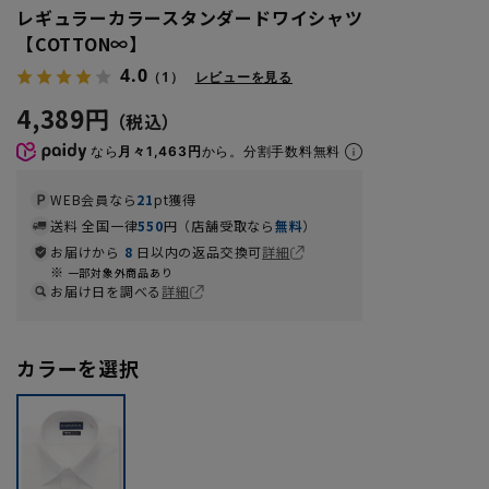
レギュラーカラースタンダードワイシャツ
【COTTON∞】
4.0
（1）
レビューを見る
4,389円
なら
月々1,463円
から。分割手数料無料
WEB会員なら
21
pt獲得
送料 全国一律
550
円（店舗受取なら
無料
）
お届けから
8
日以内の返品交換可
詳細
一部対象外商品あり
お届け日を調べる
詳細
カラーを選択