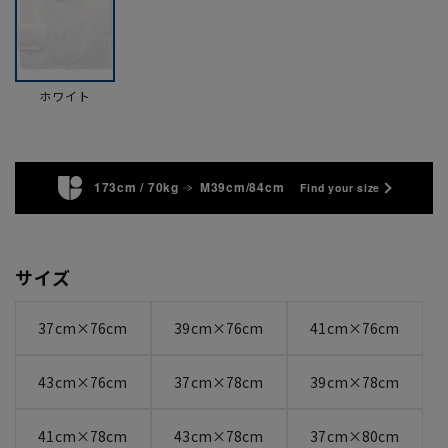
ホワイト
173cm / 70kg
M39cm/84cm
Find your size
サイズ
37cm×76cm
39cm×76cm
41cm×76cm
43cm×76cm
37cm×78cm
39cm×78cm
41cm×78cm
43cm×78cm
37cm×80cm