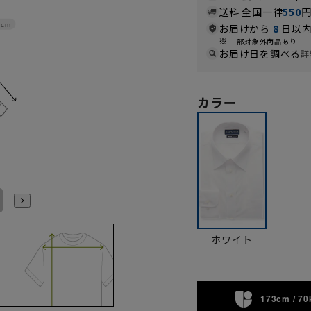
送料 全国一律
550
2cm
お届けから
8
日以内
一部対象外商品あり
お届け日を調べる
詳
カラー
46cm/78cm
46cm/82cm
46cm/86cm
46cm/90cm
46cm/92cm
46cm/94cm
ホワイト
173cm / 70