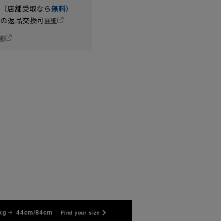
円（店舗受取なら
無料
）
の返品交換可
詳細
細
47cm/78cm
47cm/82cm
47cm/86cm
47cm/90cm
47cm/92cm
47cm/94cm
kg
44cm/84cm
Find your size