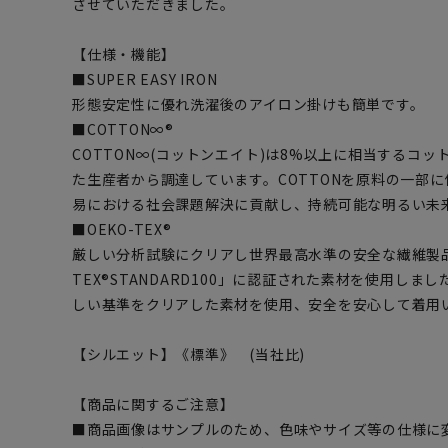
させていただきました。
【仕様・機能】
■SUPER EASY IRON
形態安定性に優れ洗濯後のアイロン掛けも簡単です。
■COTTON∞®
COTTON∞(コットンエイト)は8%以上に相当するコ
た生産者から調達しています。COTTONを原料の一部に
易における社会課題解決に貢献し、持続可能な明るい未
■OEKO-TEX®
厳しい分析試験にクリアし世界最高水準の安全な繊維製品
TEX®STANDARD100」に認証された素材を使用し
しい基準をクリアした素材を使用、安全を安心して着用
【シルエット】《標準》 (当社比)
【商品に関するご注意】
■商品画像はサンプルのため、色味やサイズ等の仕様に