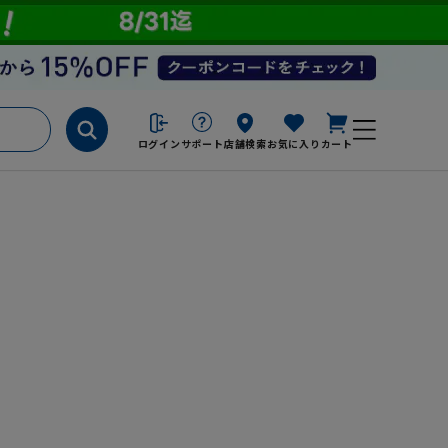
ログイン
サポート
店舗検索
お気に入り
カート