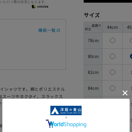
いただく際の目安となります。
サイズ
首周り
44cm
4
裄丈
機能一覧
78cm
80cm
82cm
84cm
ドワイシャツです。綿とポリエステル
はスーツやネクタイ、スラックス
です。『形態安定性』と快適な着
86cm
88cm
材料の高騰に伴い、価格改定を実施