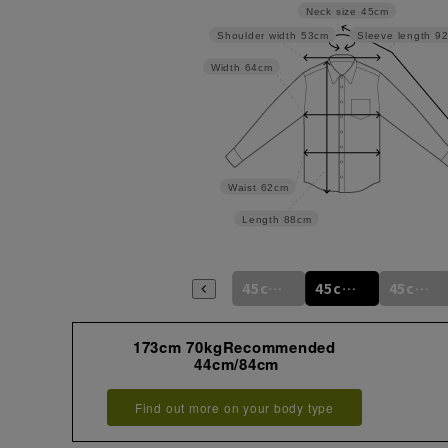
Neck size
45cm
Shoulder width
53cm
Sleeve length
9
Width
64cm
Waist
62cm
Length
88cm
45cm/78cm
45cm/82cm
45cm/86cm
45cm/90cm
45cm/92cm
45cm/94cm
173cm 70kgRecommended
44cm/84cm
Find out more on your body type