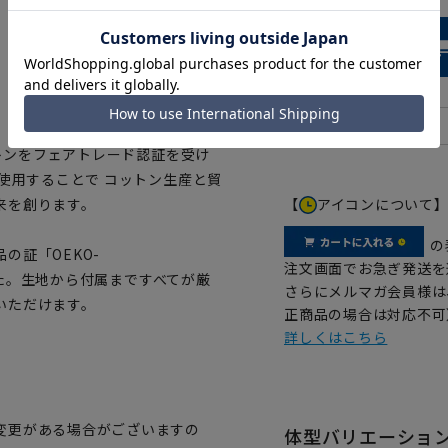
ットンをフェアトレード認証を受け
使用することで コットン生産と貿
【
アイコンについて
来を創ります。
の
の証「OEKO-
注文画面でお急ぎ発送を
ました。生地から付属まですべてが厳
さらにメルマガ会員様は
いただけます。
正商品の場合は対応不可
詳しくはこちら
変更がある場合がございますの
体型バリエーショ